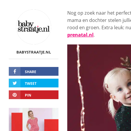
Nog op zoek naar het perfect
mama en dochter stelen jullie
rood en groen. Extra leuk: n
prenatal.nl
.
BABYSTRAATJE.NL
SHARE
TWEET
PIN