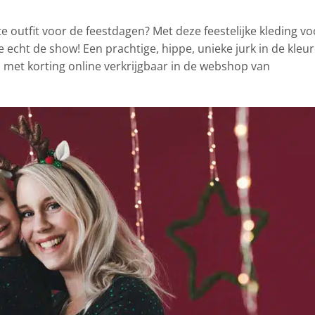
e outfit voor de feestdagen?
Met deze feestelijke kleding vo
 echt de show! Een prachtige, hippe, unieke jurk in de kleu
u met korting online verkrijgbaar in de webshop van