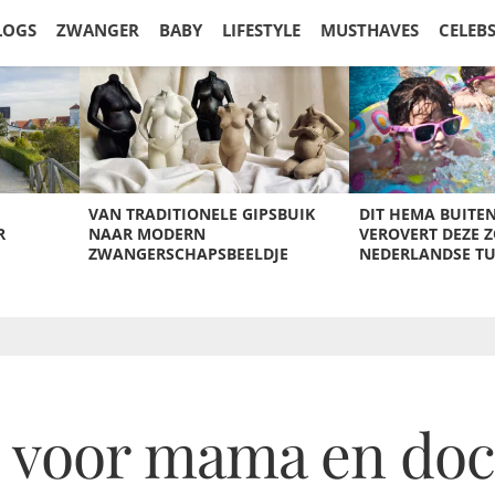
LOGS
ZWANGER
BABY
LIFESTYLE
MUSTHAVES
CELEB
VAN TRADITIONELE GIPSBUIK
DIT HEMA BUITE
R
NAAR MODERN
VEROVERT DEZE 
ZWANGERSCHAPSBEELDJE
NEDERLANDSE T
en voor mama en do