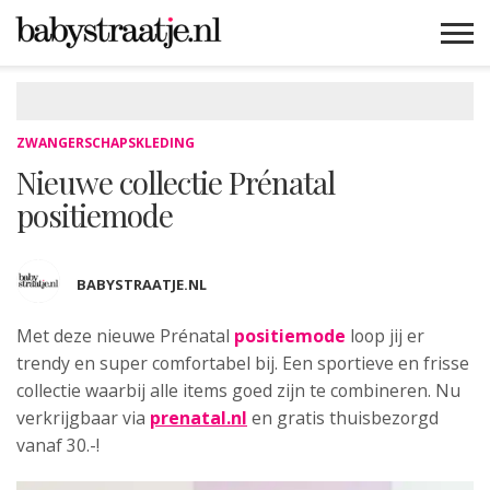
MAMABLOGS
MAMAVLOGS
ZWANGER
BABY
LIFESTYLE
MUSTHAVES
CELEBS
ADVIES
WEBSHOPS
GRATIS
WIN
KORTINGEN
ZWANGERSCHAPSKLEDING
Nieuwe collectie Prénatal
positiemode
BABYSTRAATJE.NL
Met deze nieuwe Prénatal
positiemode
loop jij er
trendy
en super comfortabel bij. Een sportieve en frisse
collectie waarbij alle items goed zijn te combineren. Nu
verkrijgbaar via
prenatal.nl
en gratis thuisbezorgd
vanaf 30.-!