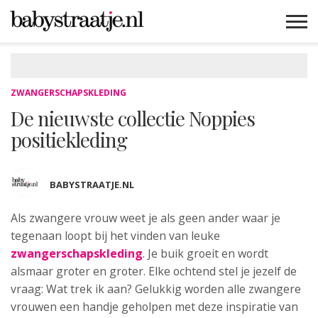
MAMABLOGS
MAMAVLOGS
ZWANGER
BABY
LIFESTYLE
MUSTHAVES
CELEBS
ADVIES
WEBSHOPS
GRATIS
WIN
KORTINGEN
ZWANGERSCHAPSKLEDING
De nieuwste collectie Noppies
positiekleding
BABYSTRAATJE.NL
Als zwangere vrouw weet je als geen ander waar je
tegenaan loopt bij het vinden van leuke
zwangerschapskleding
.
Je buik groeit en wordt
alsmaar groter en groter. Elke ochtend stel je jezelf de
vraag: Wat trek ik aan? Gelukkig worden alle zwangere
vrouwen een handje geholpen met deze inspiratie van