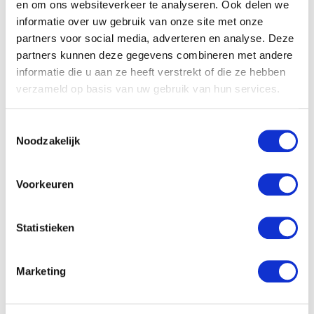
en om ons websiteverkeer te analyseren. Ook delen we
Tijdens de zwangerschapsverlof heb je eenmaal
informatie over uw gebruik van onze site met onze
maar tijd. Dus waarom dan niet nog een keer
partners voor social media, adverteren en analyse. Deze
poetsen?
partners kunnen deze gegevens combineren met andere
informatie die u aan ze heeft verstrekt of die ze hebben
verzameld op basis van uw gebruik van hun services.
Toestemmingsselectie
Noodzakelijk
Voorkeuren
Statistieken
Marketing
Ben jij goed voorbereid op de