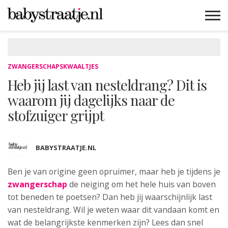
MAMABLOGS
MAMAVLOGS
ZWANGER
BABY
LIFESTYLE
MUSTHAVES
CELEBS
ADVIES
WEBSHOPS
GRATIS
WIN
KORTINGEN
ZWANGERSCHAPSKWAALTJES
Heb jij last van nesteldrang? Dit is
waarom jij dagelijks naar de
stofzuiger grijpt
BABYSTRAATJE.NL
Ben je van origine geen opruimer
, maar heb je tijdens je
zwangerschap
de neiging om het hele huis van boven
tot beneden te poetsen? Dan heb jij waarschijnlijk last
van nesteldrang. Wil je weten waar dit vandaan komt en
wat de belangrijkste kenmerken zijn? Lees dan snel