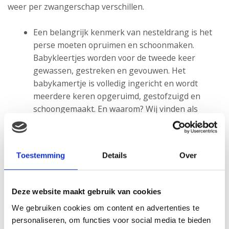
weer per zwangerschap verschillen.
Een belangrijk kenmerk van nesteldrang is het
perse moeten opruimen en schoonmaken.
Babykleertjes worden voor de tweede keer
gewassen, gestreken en gevouwen. Het
babykamertje is volledig ingericht en wordt
meerdere keren opgeruimd, gestofzuigd en
schoongemaakt. En waarom? Wij vinden als
moeders dat de baby een schone leefomgeving
verdient. Bovendien is je pasgeboren kindje
vooral in het begin vatbaar voor bacteriën en
Toestemming
Details
Over
virussen. Alles moet dus perfect schoon zijn!
Daarnaast weten we dat er behoorlijk wat
kraambezoek over de vloer gaat komen en we
Deze website maakt gebruik van cookies
willen niet de indruk wekken dat er geen tijd is
We gebruiken cookies om content en advertenties te
geweest om de boel schoon te houden.
personaliseren, om functies voor social media te bieden