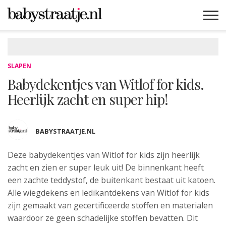
MAMABLOGS
MAMAVLOGS
ZWANGER
BABY
LIFESTYLE
MUSTHAVES
CELEBS
ADVIES
WEBSHOPS
GRATIS
WIN
KORTINGEN
SLAPEN
Babydekentjes van Witlof for kids.
Heerlijk zacht en super hip!
BABYSTRAATJE.NL
Deze babydekentjes van Witlof for kids zijn
heerlijk
zacht en zien er super leuk uit! De binnenkant heeft
een zachte teddystof, de buitenkant bestaat uit katoen.
Alle wiegdekens en ledikantdekens van Witlof for kids
zijn gemaakt van gecertificeerde stoffen en materialen
waardoor ze geen schadelijke stoffen bevatten. Dit