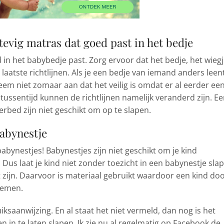
tevig matras dat goed past in het bedje
 in het babybedje past. Zorg ervoor dat het bedje, het wiegj
laatste richtlijnen. Als je een bedje van iemand anders leent
neem niet zomaar aan dat het veilig is omdat er al eerder ee
 tussentijd kunnen de richtlijnen namelijk veranderd zijn. E
rbed zijn niet geschikt om op te slapen.
babynestje
ynestjes! Babynestjes zijn niet geschikt om je kind
. Dus laat je kind niet zonder toezicht in een babynestje sla
t zijn. Daarvoor is materiaal gebruikt waardoor een kind do
demen.
iksaanwijzing. En al staat het niet vermeld, dan nog is het
en in te laten slapen. Ik zie nu al regelmatig op Facebook de