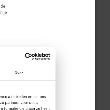
 de
n je
Over
s de
n je
pt.
 media te bieden en om ons
r
ze partners voor social
nformatie die u aan ze heeft