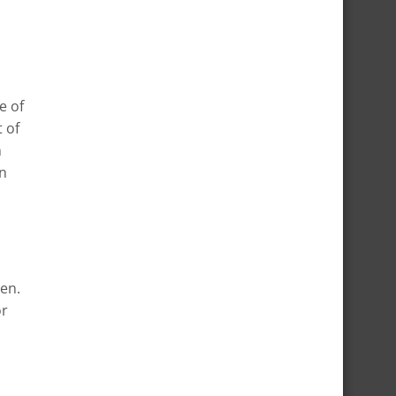
e of
 of
n
en
pen.
or