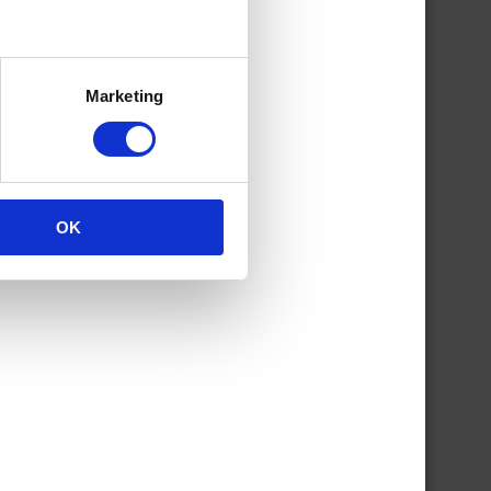
ijk
 bed
 jij
Marketing
kt,
OK