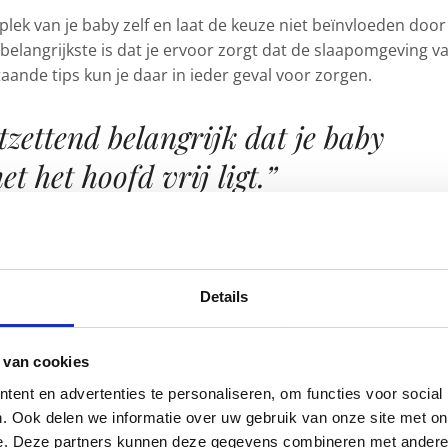
lek van je baby zelf en laat de keuze niet beïnvloeden door
belangrijkste is dat je ervoor zorgt dat de slaapomgeving va
taande tips kun je daar in ieder geval voor zorgen.
tzettend belangrijk dat je baby
et het hoofd vrij ligt.”
 zijn/haar rug slapen
dat je baby met het hoofd vrij ligt en niets het ademen in de
Details
eeftijd van 1 jaar leg je tijdens de slaapjes overdag en tijden
 Leg je baby ook niet op zijn of haar zij, want de kans is dan
de buik en niet terug kan rollen. Op een gegeven moment ka
 van cookies
an je baby zelf de keuze maken of het op de buik of rug slaa
ent en advertenties te personaliseren, om functies voor social
apen in een wiegje, een bedje of een co-sleepe
. Ook delen we informatie over uw gebruik van onze site met on
e. Deze partners kunnen deze gegevens combineren met andere i