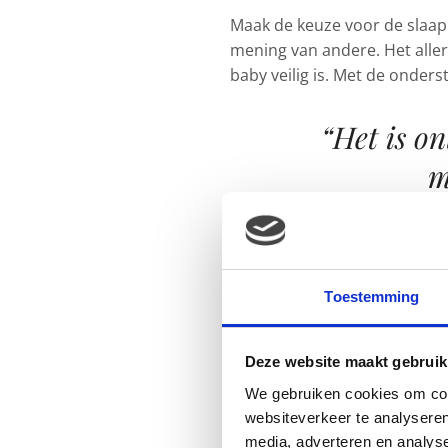
Maak de keuze voor de slaapp
mening van andere. Het aller
baby veilig is. Met de onders
“Het is on
m
Tip 1: Laat je kind op
Het is ontzettend belangrijk 
Toestemming
weg zit. Dus een kind tot de l
nacht op zijn/haar rug in bed.
groot dat het doorrolt naar 
Deze website maakt gebruik
baby zichzelf omdraaien en k
We gebruiken cookies om cont
Tip 2: Laat je baby sl
websiteverkeer te analyseren
media, adverteren en analys