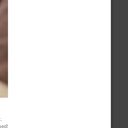
.
oed!