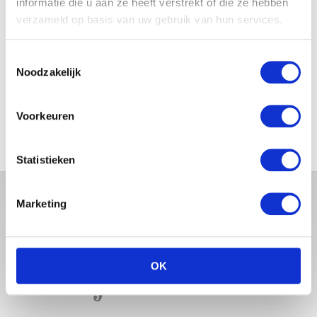
informatie die u aan ze heeft verstrekt of die ze hebben
verzameld op basis van uw gebruik van hun services.
Toestemmingsselectie
IN SHAPE NA DE BEVALLING?
Noodzakelijk
LEES HOE JE KUNT AFVALLEN
ZÓNDER ALLERLEI ZWARE
SPORTOEFENINGEN
Voorkeuren
Statistieken
Marketing
OK