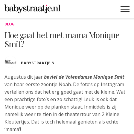
BLOG
MAMABLOGS
MAMAVLOGS
ZWANGER
BABY
LIFESTYLE
MUSTHAVES
CELEBS
ADVIES
WEBSHOPS
GRATIS
WIN
KORTINGEN
Hoe gaat het met mama Monique
Smit?
BABYSTRAATJE.NL
Augustus dit jaar
beviel de Volendamse Monique Smit
van haar eerste zoontje Noah. De foto’s op Instagram
vertellen ons dat het erg goed gaat met de kleine.
Wat
een prachtige foto’s en zo schattig! Leuk is ook dat
Monique weer op de planken staat. Inmiddels is zij
namelijk weer te zien in de theatertour van 2 Kleine
Kleutertjes. Dat is toch helemaal genieten als echte
‘mama’!