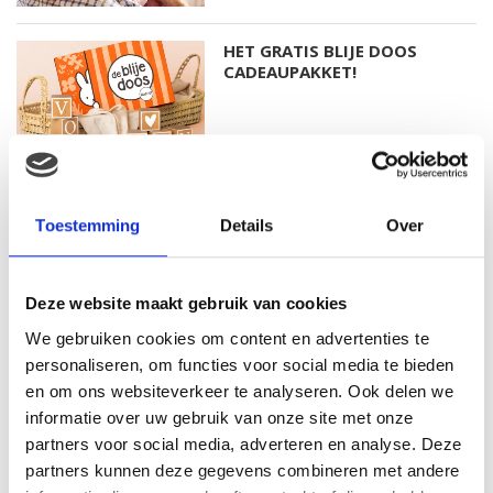
HET GRATIS BLIJE DOOS
CADEAUPAKKET!
WAT MOET JE ETEN TIJDENS
DE ZWANGERSCHAP? WELKE
Toestemming
Details
Over
VOEDINGSSTOFFEN MAG JE
NIET MISSEN?
Deze website maakt gebruik van cookies
We gebruiken cookies om content en advertenties te
personaliseren, om functies voor social media te bieden
en om ons websiteverkeer te analyseren. Ook delen we
informatie over uw gebruik van onze site met onze
STARTEN MET SPORTEN NA JE
ZWANGERSCHAP. EEN AANTAL
partners voor social media, adverteren en analyse. Deze
CONCRETE TIPS HOE JE DIT
partners kunnen deze gegevens combineren met andere
HET BESTE AANPAKT