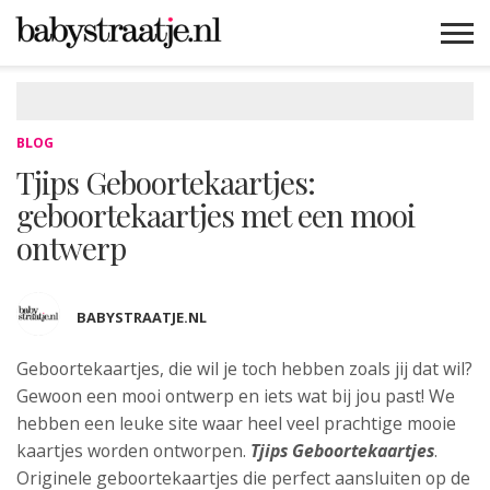
MAMABLOGS
MAMAVLOGS
ZWANGER
BABY
LIFESTYLE
MUSTHAVES
CELEBS
ADVIES
WEBSHOPS
GRATIS
WIN
KORTINGEN
BLOG
Tjips Geboortekaartjes:
geboortekaartjes met een mooi
ontwerp
BABYSTRAATJE.NL
Geboortekaartjes, die wil je toch hebben zoals jij dat wil?
Gewoon een mooi ontwerp en iets wat bij jou past! We
hebben een leuke site waar heel veel prachtige mooie
kaartjes worden ontworpen.
Tjips Geboortekaartjes
.
Originele geboortekaartjes die perfect aansluiten op de