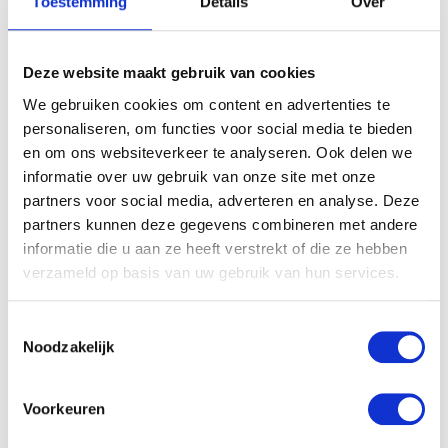
Toestemming
Details
Over
NIEUWSTE BLOGS
Deze website maakt gebruik van cookies
DEZE HEMA ZWANGERSCHAPSONDERGOED
ESSENTIALS HAD JE LIEVER EERDER ONTDEKT
We gebruiken cookies om content en advertenties te
personaliseren, om functies voor social media te bieden
en om ons websiteverkeer te analyseren. Ook delen we
TOP 5 BESTE LANDAL VAKANTIEPARKEN VOOR
informatie over uw gebruik van onze site met onze
GEZINNEN DEZE ZOMER
partners voor social media, adverteren en analyse. Deze
partners kunnen deze gegevens combineren met andere
VAN TRADITIONELE GIPSBUIK NAAR MODERN
informatie die u aan ze heeft verstrekt of die ze hebben
ZWANGERSCHAPSBEELDJE
verzameld op basis van uw gebruik van hun services.
Toestemmingsselectie
MEER BLOG
Noodzakelijk
EINDE VERLOF? 8 TIPS DIE JE
HELPEN ALS JE WEER GAAT
Voorkeuren
WERKEN NA JE
ZWANGERSCHAPSVERLOF