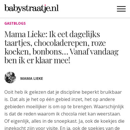
GASTBLOGS
MAMABLOGS
MAMAVLOGS
ZWANGER
BABY
LIFESTYLE
MUSTHAVES
CELEBS
ADVIES
WEBSHOPS
GRATIS
WIN
KORTINGEN
Mama Lieke: Ik eet dagelijks
taartjes, chocoladerepen, roze
koeken, bonbons… Vanaf vandaag
ben ik er klaar mee!
MAMA LIEKE
Ooit heb ik gelezen dat je discipline beperkt bruikbaar
is. Dat als je het op één gebied inzet, het op andere
gebieden moeilijker is om op te brengen. Waarschijnlijk
is dat de reden waarom ik chocola niet kan weerstaan.
Of eigenlijk, alles in de snoepkast. Ja, ook de koekjes die
ingekocht zijn voor visite. En ja, ook de spekjes van de