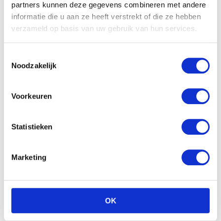
partners kunnen deze gegevens combineren met andere
informatie die u aan ze heeft verstrekt of die ze hebben
verzameld op basis van uw gebruik van hun services.
Toestemmingsselectie
Vanaf nu..
Noodzakelijk
Maar vandaag ben ik er klaar mee. Na vijf speculaasjes,
twee stukken appeltaart en chocolade muntstukken
Voorkeuren
nog over van Sinterklaas. Ik kies ervoor om gezond te
zijn. Discipline is overbodig, want niet snoepen is vanaf
nu normaal. Nouja.. eerst nog het laatste stukje taart..
Statistieken
en eerst nog de feestdagen. Maar daarna, daarna wordt
het écht normaal.
Marketing
OK