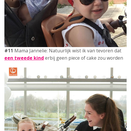
#12
Mama Chiara:
5 tips voor
tijdens en na de
kraamtijd