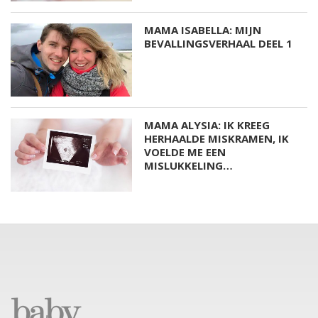
Babystraatje.nl is een uniek platform voor aanstaande en
jonge moeders. Een online ontmoetingsplek vol
inspirerende blogs en handige artikelen op het gebied van
zwangerschap, moederschap, babyproducten, lifestyle en
fashion. Babystraatje.nl, het leukste online (winkel)straatje
voor jou en je kleintje.
LAATSTE BLOGS
DEZE HEMA ZWANGERSCHAPSONDERGOED ESSENTIALS HAD JE
LIEVER EERDER ONTDEKT
TOP 5 BESTE LANDAL VAKANTIEPARKEN VOOR GEZINNEN DEZE
ZOMER
VAN TRADITIONELE GIPSBUIK NAAR MODERN