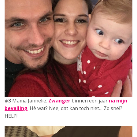
#3
Mama Jannelie:
Zwanger
binnen een jaar
na mijn
bevalling
. Hè wat? Nee, dat kan toch niet… Zo snel?
HELP!