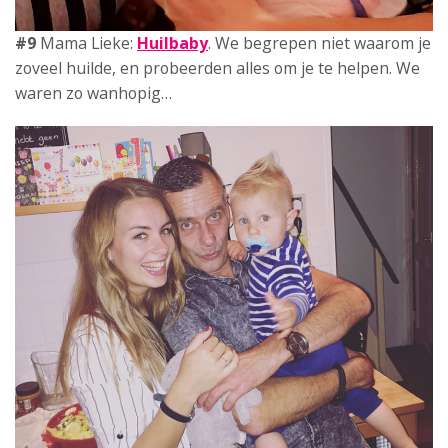
#10
Mama Daisy: Marc en ik
schelen 27 jaar
, we zijn
dolgelukkig en mega trotse ouders van Senn die nu 7
maanden is…