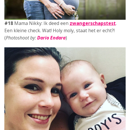
#19
Mama Jannelie: Eerlijk
over het moederschap
.
Ben ik de enige die het soms retezwaar vind?