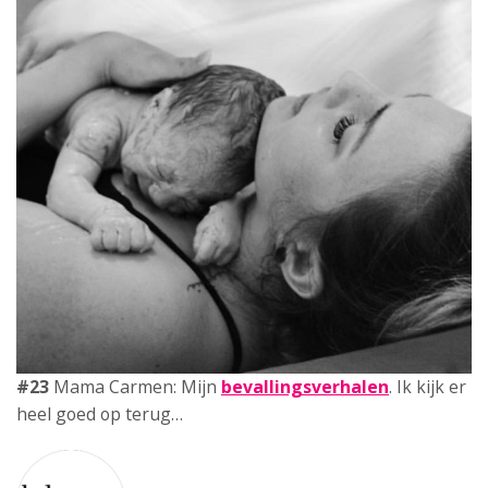
Babystraatje.nl
Klik hier en lees meer blogs…
NIEUWSTE BLOGS
DEZE HEMA ZWANGERSCHAPSONDERGOED
ESSENTIALS HAD JE LIEVER EERDER ONTDEKT
TOP 5 BESTE LANDAL VAKANTIEPARKEN VOOR
GEZINNEN DEZE ZOMER
VAN TRADITIONELE GIPSBUIK NAAR MODERN
ZWANGERSCHAPSBEELDJE