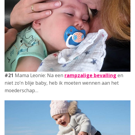
#22
Mama Rianne: De
11 maanden sprong
die van
ons
kleine meisje
een klein monstertje maakte…