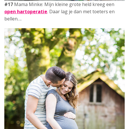
#18
Mama Nikky: Ik deed een
zwangerschapstest
.
Een kleine check. Wat! Holy moly, staat het er echt?!
(
Photoshoot by:
Dario Endara
)