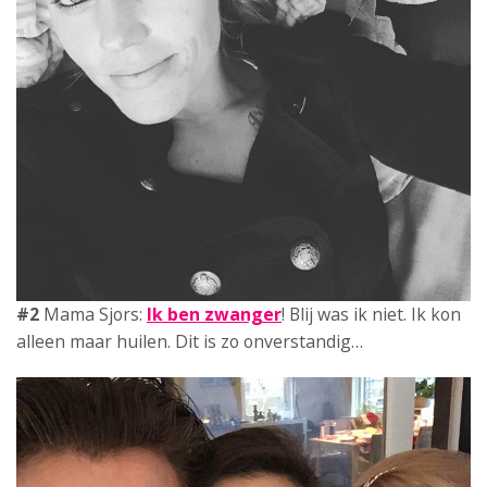
#2
Mama Sjors:
Ik ben zwanger
! Blij was ik niet. Ik kon
alleen maar huilen. Dit is zo onverstandig…