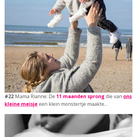
#23
Mama Carmen: Mijn
bevallingsverhalen
. Ik kijk er
heel goed op terug…