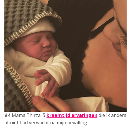
#4
Mama Thirza: 5
kraamtijd ervaringen
die ik anders
of niet had verwacht na mijn bevalling