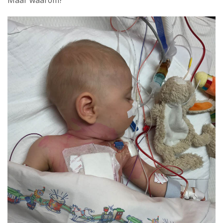
#17
Mama Minke: Mijn kleine grote held kreeg een
open hartoperatie
. Daar lag je dan met toeters en
bellen….