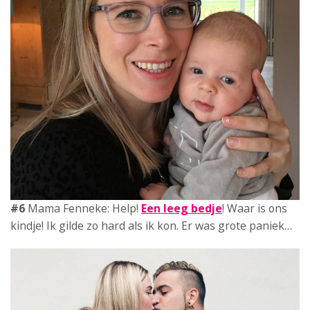
#6
Mama Fenneke: Help!
Een leeg bedje
! Waar is ons
kindje! Ik gilde zo hard als ik kon. Er was grote paniek…