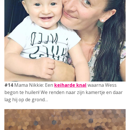
#15
Mama Thirza: Dingen waar ik
na de
zwangerschap
tegenaan liep. Mijn lichaam, seks,
emoties…