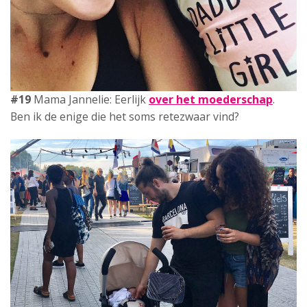
#20
Mama Thirza: De wens voor een
tweede kindje
.
Vlak na de geboorte van onze
baby
begon het ineens te
kriebelen..