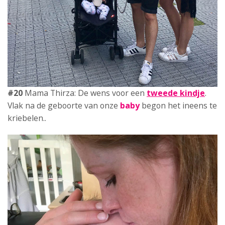
#21
Mama Leonie: Na een
rampzalige bevalling
en
niet zo’n blije baby, heb ik moeten wennen aan het
moederschap…