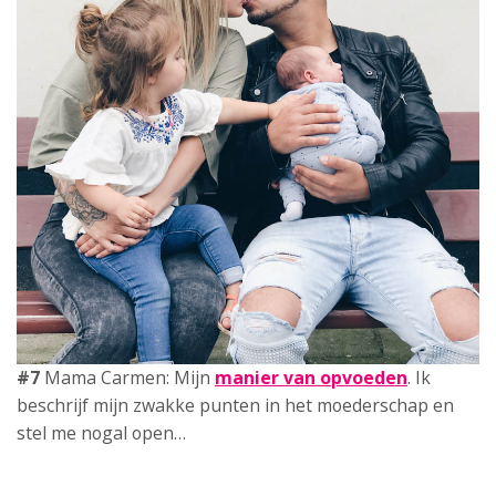
#7
Mama Carmen: Mijn
manier van opvoeden
. Ik
beschrijf mijn zwakke punten in het moederschap en
stel me nogal open…
#8
Mama Andrea:
Onverwacht zwanger
raken heeft