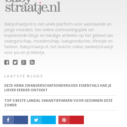
ZWANGERSCHAPSBEELDJE
DIT HEMA BUITENSPEELGOED VEROVERT DEZE ZOMER
NEDERLANDSE TUINEN
SALE BIJ PRÉNATAL: SHOP NU TOT 50% KORTING
ORIGINEEL BRIEVENBUS KRAAMCADEAU: VERRAS KERSVERSE
OUDERS
ZOEKEN
CONNECT
MENU
CONTACT
53X BABY MERKKLEDING SALE EN OUTLET WEBSHOPS
GRATIS BABYDOZEN EN ZWANGERSCHAPSBOXEN
40X BABY ROMPERS: LEUKE HIPPE ROMPERTJES & INFO