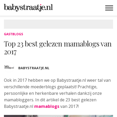
MAMABLOGS
MAMAVLOGS
ZWANGER
BABY
LIFESTYLE
MUSTHAVES
CELEBS
ADVIES
WEBSHOPS
GRATIS
WIN
KORTINGEN
GASTBLOGS
Top 23 best gelezen mamablogs van
2017
BABYSTRAATJE.NL
Ook in 2017 hebben we op Babystraatje.nl weer tal van
verschillende
moederblogs geplaatst! Prachtige,
persoonlijke en herkenbare verhalen dankzij onze
mamabloggers. In dit artikel de 23 best gelezen
Babystraatje.nl
mamablogs
van 2017!