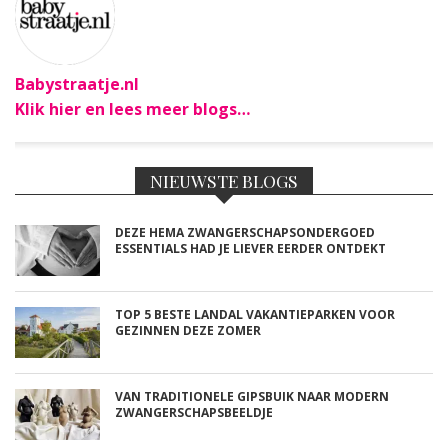
MEER GASTBLOGS
MAMA ISABELLA: MIJN
BEVALLINGSVERHAAL DEEL 2
MAMA ESTHER: HET LEED DAT
VOEDING HEET, WAAR
WERKELIJK IEDEREEN EEN
MENING OVER HEEFT…
MAMA ESTHER: OP MIJN 20E
RAAKTE IK ZWANGER VAN
MIJN EERSTE DOCHTER