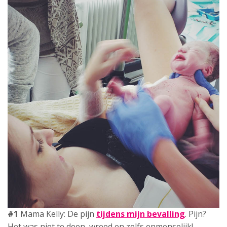
#1
Mama Kelly: De pijn
tijdens mijn bevalling
. Pijn?
Het was niet te doen, wreed en zelfs onmenselijk!