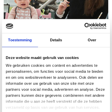
Toestemming
Details
Over
Deze website maakt gebruik van cookies
We gebruiken cookies om content en advertenties te
#13
Mama Fawn:
Mijn bevallingsverhaal
. Ik kijk
personaliseren, om functies voor social media te bieden
positief terug op mijn bevalling…
en om ons websiteverkeer te analyseren. Ook delen we
informatie over uw gebruik van onze site met onze
partners voor social media, adverteren en analyse. Deze
partners kunnen deze gegevens combineren met andere
informatie die u aan ze heeft verstrekt of die ze hebben
verzameld op basis van uw gebruik van hun services.