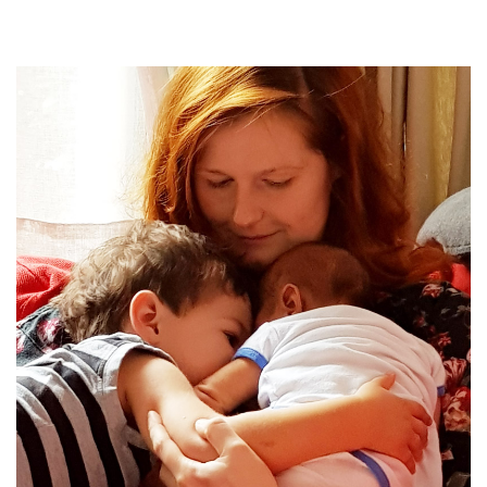
#9
Mama Lieke:
Huilbaby
. We begrepen niet waarom je
zoveel huilde, en probeerden alles om je te helpen. We
waren zo wanhopig…