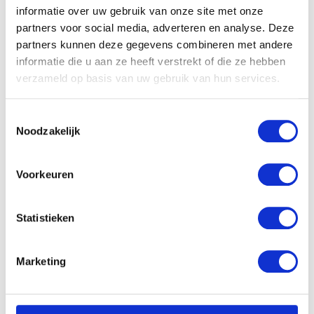
Gerelateerde producten
informatie over uw gebruik van onze site met onze
partners voor social media, adverteren en analyse. Deze
partners kunnen deze gegevens combineren met andere
informatie die u aan ze heeft verstrekt of die ze hebben
verzameld op basis van uw gebruik van hun services.
Toestemmingsselectie
Noodzakelijk
WITTE ZEEHOND MET
Voorkeuren
BEANS (30CM,HT)
€
11.99
Statistieken
Pebbe knuffel – Giraffe
Marketing
€
15.99