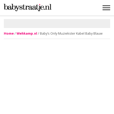
MAMABLOGS
MAMAVLOGS
ZWANGER
BABY
LIFESTYLE
MUSTHAVES
CELEBS
ADVIES
WEBSHOPS
GRATIS
WIN
KORTINGEN
Home
/
Wehkamp.nl
/ Baby’s Only Muziekster Kabel Baby Blauw