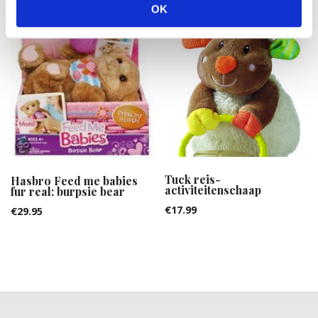
OK
Tuck reis-
Hasbro Feed me babies
activiteitenschaap
fur real: burpsie bear
€
17.99
€
29.95