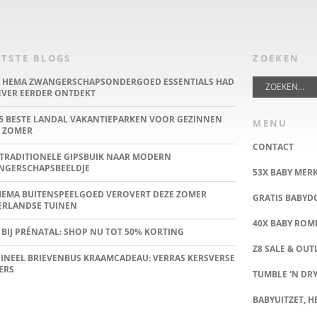
TSTE BLOGS
ZOEKEN
E HEMA ZWANGERSCHAPSONDERGOED ESSENTIALS HAD
IEVER EERDER ONTDEKT
5 BESTE LANDAL VAKANTIEPARKEN VOOR GEZINNEN
MENU
 ZOMER
CONTACT
TRADITIONELE GIPSBUIK NAAR MODERN
NGERSCHAPSBEELDJE
53X BABY MER
HEMA BUITENSPEELGOED VEROVERT DEZE ZOMER
GRATIS BABY
ERLANDSE TUINEN
40X BABY ROMP
 BIJ PRÉNATAL: SHOP NU TOT 50% KORTING
Z8 SALE & OUT
INEEL BRIEVENBUS KRAAMCADEAU: VERRAS KERSVERSE
ERS
TUMBLE ‘N DRY
BABYUITZET, HE