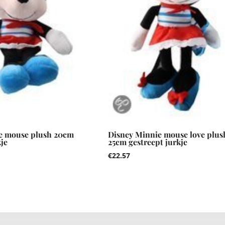
e mouse plush 20cm
Disney Minnie mouse love plus
kje
25cm gestreept jurkje
€
22.57