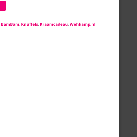
:
BamBam
,
Knuffels
,
Kraamcadeau
,
Wehkamp.nl