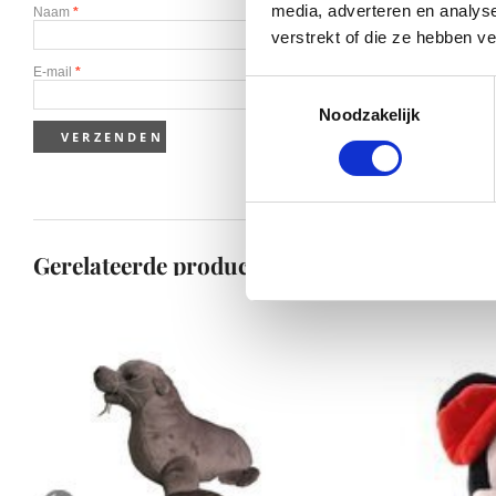
media, adverteren en analys
Naam
*
verstrekt of die ze hebben v
E-mail
*
Toestemmingsselectie
Noodzakelijk
Gerelateerde producten