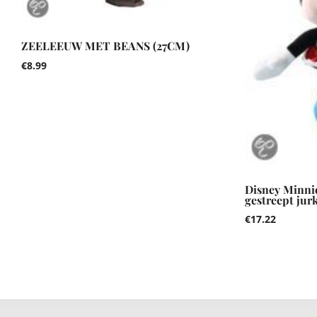
ZEELEEUW MET BEANS (27CM)
€
8.99
Disney Minni
gestreept jur
€
17.22