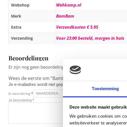
Wehkamp.nl
Webshop
BamBam
Merk
Verzendkosten € 5.95
Extra
Voor 23:00 besteld, morgen in huis
Verzending
Beoordelingen
Er zijn nog geen beoordelingen.
Wees de eerste om “BamBam Duck Cuddle knuffel blau
Je e-mailadres wordt niet gepubliceerd.
Vereiste velden zijn g
Toestemming
Je waardering
*
Je beoordeling
*
Deze website maakt gebruik
We gebruiken cookies om cont
websiteverkeer te analyseren