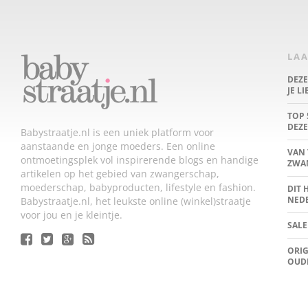
LAA
DEZ
JE L
TOP 
DEZE
Babystraatje.nl is een uniek platform voor
aanstaande en jonge moeders. Een online
VAN 
ontmoetingsplek vol inspirerende blogs en handige
ZWA
artikelen op het gebied van zwangerschap,
moederschap, babyproducten, lifestyle en fashion.
DIT 
NED
Babystraatje.nl, het leukste online (winkel)straatje
voor jou en je kleintje.
SALE
ORIG
OUD