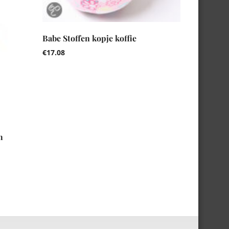
Babe Stoffen kopje koffie
€
17.08
h