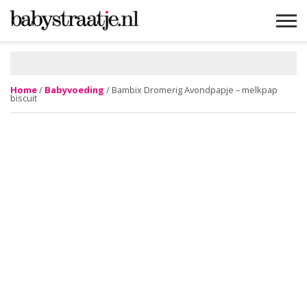
MAMABLOGS
MAMAVLOGS
ZWANGER
BABY
LIFESTYLE
MUSTHAVES
CELEBS
ADVIES
WEBSHOPS
GRATIS
WIN
KORTINGEN
Home
/
Babyvoeding
/ Bambix Dromerig Avondpapje – melkpap
biscuit