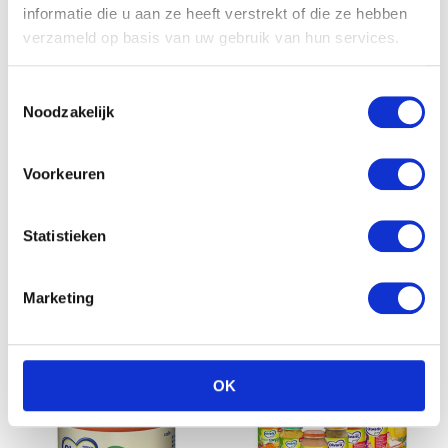
informatie die u aan ze heeft verstrekt of die ze hebben
verzameld op basis van uw gebruik van hun services.
Toestemmingsselectie
Noodzakelijk
Voorkeuren
Olvarit & Bambix menu
Olvarit XL Menu voor
Statistieken
voor kindjes vanaf 6
kindjes vanaf 8 maanden
maanden
met de top 15 populaire
smaken
Marketing
OK