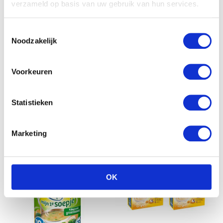
verzameld op basis van uw gebruik van hun services.
Toestemmingsselectie
Noodzakelijk
Voorkeuren
Olvarit Bruine
Olvarit Fruithapje
bonenschotel met ham (6-
aardbei, banaan en perzik
pack)
(6-pack)
Statistieken
€
7.99
Marketing
OK