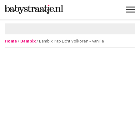
MAMABLOGS
MAMAVLOGS
ZWANGER
BABY
LIFESTYLE
MUSTHAVES
CELEBS
ADVIES
WEBSHOPS
GRATIS
WIN
KORTINGEN
Home
/
Bambix
/ Bambix Pap Licht Volkoren – vanille