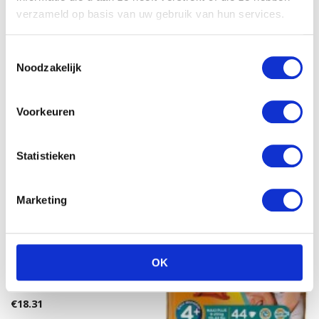
5.00
verzameld op basis van uw gebruik van hun services.
uit 5
Pampers Simply Dry
Junior Voordeelpak 41st
€
6.89
Toestemmingsselectie
€
12.11
Noodzakelijk
Voorkeuren
Statistieken
Marketing
OK
Pampers New Baby Midi 3
50ST
€
18.31