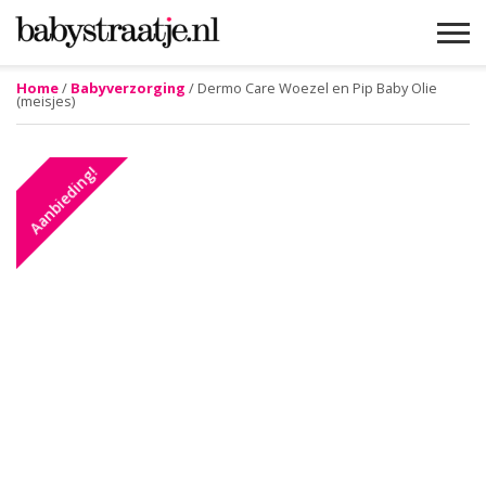
Home
/
Babyverzorging
/ Dermo Care Woezel en Pip Baby Olie
(meisjes)
MAMABLOGS
MAMAVLOGS
ZWANGER
BABY
LIFESTYLE
MUSTHAVES
CELEBS
ADVIES
WEBSHOPS
GRATIS
WIN
KORTINGEN
Aanbieding!