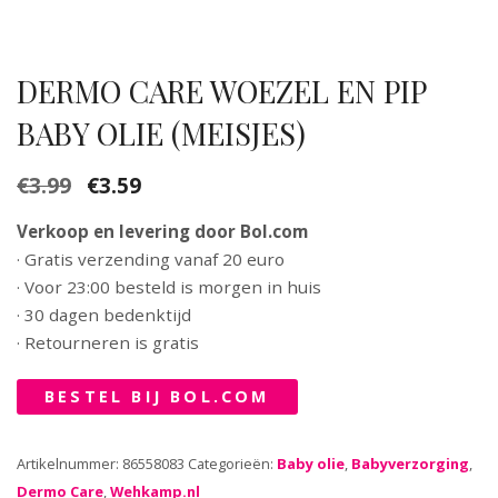
DERMO CARE WOEZEL EN PIP
BABY OLIE (MEISJES)
€
3.99
€
3.59
Oorspronkelijke
Huidige
prijs
prijs
Verkoop en levering door Bol.com
was:
is:
· Gratis verzending vanaf 20 euro
€3.99.
€3.59.
· Voor 23:00 besteld is morgen in huis
· 30 dagen bedenktijd
· Retourneren is gratis
BESTEL BIJ BOL.COM
Artikelnummer:
86558083
Categorieën:
Baby olie
,
Babyverzorging
,
Dermo Care
,
Wehkamp.nl