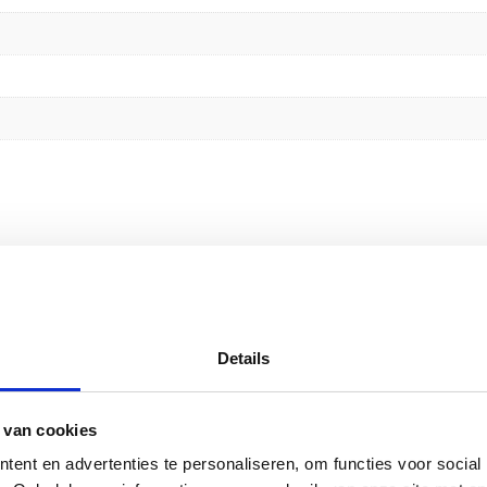
nuffel” te beoordelen
emarkeerd met
*
Details
 van cookies
ent en advertenties te personaliseren, om functies voor social