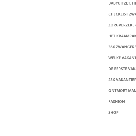
BABYUITZET, HE
CHECKLIST Z
ZORGVERZEKE
HET KRAAMPA
36X ZWANGER
WELKE VAKANT
DE EERSTE VAK
23X VAKANTIE
ONTMOET MA
FASHION
SHOP