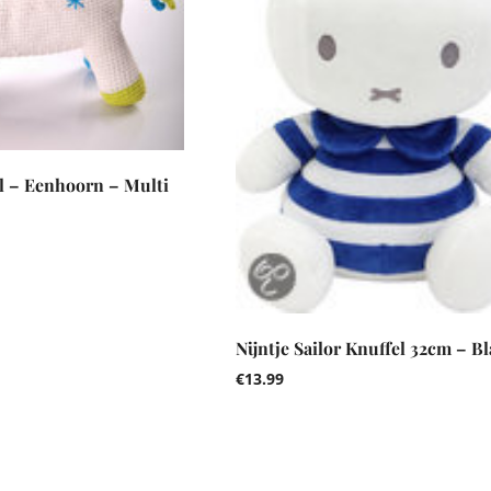
l – Eenhoorn – Multi
Nijntje Sailor Knuffel 32cm – B
€
13.99