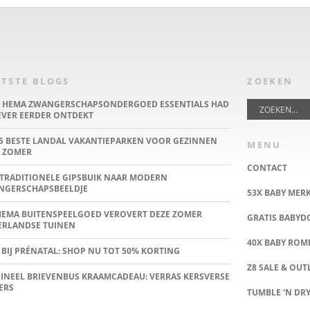
TSTE BLOGS
ZOEKEN
E HEMA ZWANGERSCHAPSONDERGOED ESSENTIALS HAD
IEVER EERDER ONTDEKT
5 BESTE LANDAL VAKANTIEPARKEN VOOR GEZINNEN
MENU
 ZOMER
CONTACT
TRADITIONELE GIPSBUIK NAAR MODERN
NGERSCHAPSBEELDJE
53X BABY MER
HEMA BUITENSPEELGOED VEROVERT DEZE ZOMER
GRATIS BABY
ERLANDSE TUINEN
40X BABY ROMP
 BIJ PRÉNATAL: SHOP NU TOT 50% KORTING
Z8 SALE & OUT
INEEL BRIEVENBUS KRAAMCADEAU: VERRAS KERSVERSE
ERS
TUMBLE ‘N DRY