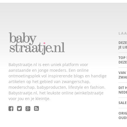
LAA
DEZ
JE L
TOP 
DEZE
Babystraatje.nl is een uniek platform voor
aanstaande en jonge moeders. Een online
VAN 
ontmoetingsplek vol inspirerende blogs en handige
ZWA
artikelen op het gebied van zwangerschap,
moederschap, babyproducten, lifestyle en fashion.
DIT 
NED
Babystraatje.nl, het leukste online (winkel)straatje
voor jou en je kleintje.
SALE
ORIG
OUD