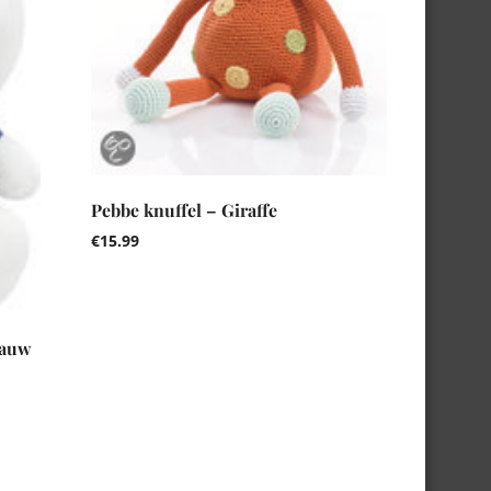
Pebbe knuffel – Giraffe
€
15.99
lauw