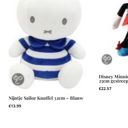
Disney Minni
25cm gestreep
€
22.57
Nijntje Sailor Knuffel 32cm – Blauw
€
13.99