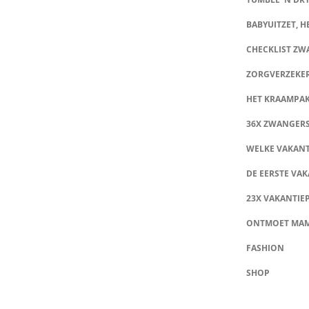
BABYUITZET, HE
CHECKLIST Z
ZORGVERZEKE
HET KRAAMPA
36X ZWANGER
WELKE VAKANT
DE EERSTE VAK
23X VAKANTIE
ONTMOET MA
FASHION
SHOP