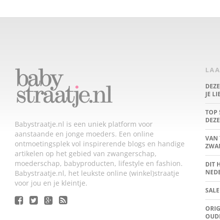
LAA
DEZ
JE L
TOP 
DEZE
Babystraatje.nl is een uniek platform voor
aanstaande en jonge moeders. Een online
VAN 
ontmoetingsplek vol inspirerende blogs en handige
ZWA
artikelen op het gebied van zwangerschap,
moederschap, babyproducten, lifestyle en fashion.
DIT 
NED
Babystraatje.nl, het leukste online (winkel)straatje
voor jou en je kleintje.
SALE
ORIG
OUD