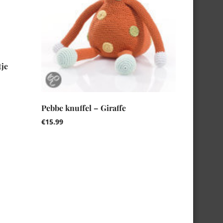
tje
Pebbe knuffel – Giraffe
€
15.99