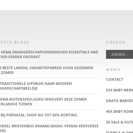
TSTE BLOGS
ZOEKEN
E HEMA ZWANGERSCHAPSONDERGOED ESSENTIALS HAD
IEVER EERDER ONTDEKT
5 BESTE LANDAL VAKANTIEPARKEN VOOR GEZINNEN
MENU
 ZOMER
CONTACT
TRADITIONELE GIPSBUIK NAAR MODERN
NGERSCHAPSBEELDJE
53X BABY MER
HEMA BUITENSPEELGOED VEROVERT DEZE ZOMER
GRATIS BABY
ERLANDSE TUINEN
40X BABY ROMP
 BIJ PRÉNATAL: SHOP NU TOT 50% KORTING
Z8 SALE & OUT
INEEL BRIEVENBUS KRAAMCADEAU: VERRAS KERSVERSE
ERS
TUMBLE ‘N DRY