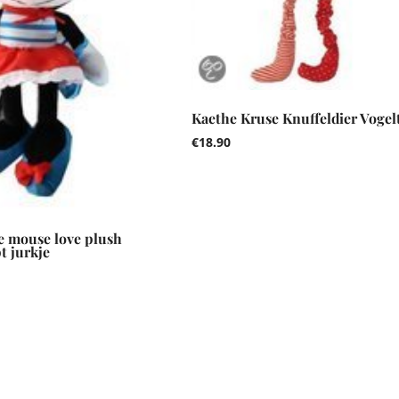
Kaethe Kruse Knuffeldier Vogel
€
18.90
e mouse love plush
t jurkje