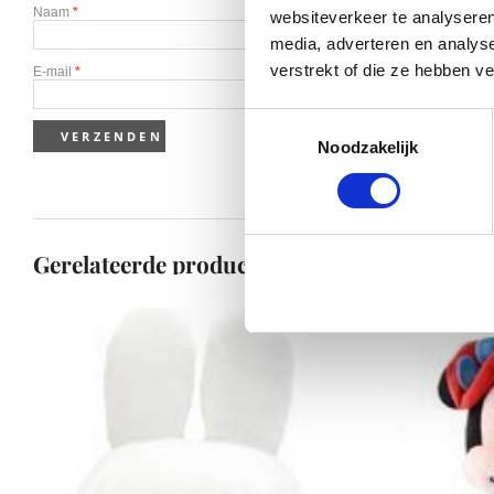
Naam
*
websiteverkeer te analyseren
media, adverteren en analys
verstrekt of die ze hebben v
E-mail
*
Toestemmingsselectie
Noodzakelijk
Gerelateerde producten