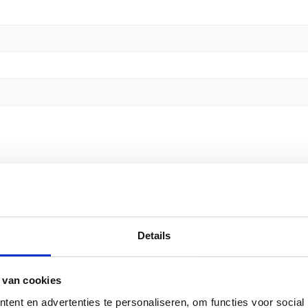
ziek” te beoordelen
emarkeerd met
*
Details
 van cookies
ent en advertenties te personaliseren, om functies voor social