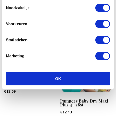
Toestemmingsselectie
Pampers New Baby 1
Pampers New Baby Midi 3
Noodzakelijk
50ST
€
13.16
€
18.31
Voorkeuren
Statistieken
Marketing
OK
Huggies Babydoekjes
Naturalcare 576st
€
13.09
Pampers Baby Dry Maxi
Plus 4+ 28st
€
12.13