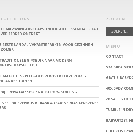
TSTE BLOGS
ZOEKEN
E HEMA ZWANGERSCHAPSONDERGOED ESSENTIALS HAD
IEVER EERDER ONTDEKT
5 BESTE LANDAL VAKANTIEPARKEN VOOR GEZINNEN
MENU
 ZOMER
CONTACT
TRADITIONELE GIPSBUIK NAAR MODERN
NGERSCHAPSBEELDJE
53X BABY MER
HEMA BUITENSPEELGOED VEROVERT DEZE ZOMER
GRATIS BABY
ERLANDSE TUINEN
40X BABY ROMP
 BIJ PRÉNATAL: SHOP NU TOT 50% KORTING
Z8 SALE & OUT
INEEL BRIEVENBUS KRAAMCADEAU: VERRAS KERSVERSE
ERS
TUMBLE ‘N DRY
BABYUITZET, HE
CHECKLIST Z