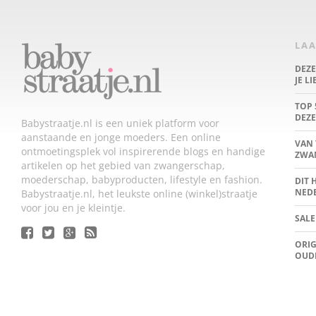
LAA
DEZ
JE L
TOP 
DEZE
Babystraatje.nl is een uniek platform voor
aanstaande en jonge moeders. Een online
VAN 
ontmoetingsplek vol inspirerende blogs en handige
ZWA
artikelen op het gebied van zwangerschap,
moederschap, babyproducten, lifestyle en fashion.
DIT 
NED
Babystraatje.nl, het leukste online (winkel)straatje
voor jou en je kleintje.
SALE
ORIG
OUD