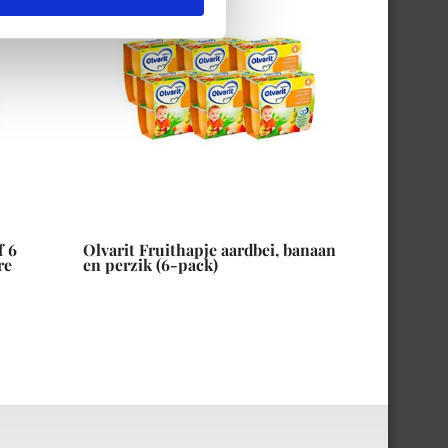
f 6
Olvarit Fruithapje aardbei, banaan
re
en perzik (6-pack)