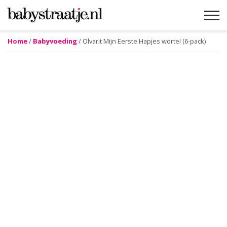
Home
/
Babyvoeding
/ Olvarit Mijn Eerste Hapjes wortel (6-pack)
MAMABLOGS
MAMAVLOGS
ZWANGER
BABY
LIFESTYLE
MUSTHAVES
CELEBS
ADVIES
WEBSHOPS
GRATIS
WIN
KORTINGEN