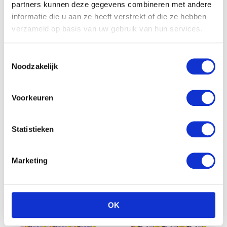
partners kunnen deze gegevens combineren met andere
informatie die u aan ze heeft verstrekt of die ze hebben
verzameld op basis van uw gebruik van hun services.
Toestemmingsselectie
Noodzakelijk
Voorkeuren
Olvarit XXL Menu voor
kindjes vanaf 15 maanden
Olvarit Menu voor kindjes
Statistieken
€
39.36
vanaf 6 maanden met de
top 15 populaire smaken
Marketing
OK