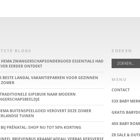
TSTE BLOGS
ZOEKEN
E HEMA ZWANGERSCHAPSONDERGOED ESSENTIALS HAD
IEVER EERDER ONTDEKT
5 BESTE LANDAL VAKANTIEPARKEN VOOR GEZINNEN
MENU
 ZOMER
CONTACT
TRADITIONELE GIPSBUIK NAAR MODERN
NGERSCHAPSBEELDJE
53X BABY MER
HEMA BUITENSPEELGOED VEROVERT DEZE ZOMER
GRATIS BABY
ERLANDSE TUINEN
40X BABY ROMP
 BIJ PRÉNATAL: SHOP NU TOT 50% KORTING
Z8 SALE & OUT
INEEL BRIEVENBUS KRAAMCADEAU: VERRAS KERSVERSE