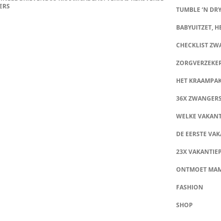
ERS
TUMBLE ‘N DRY
BABYUITZET, HE
CHECKLIST Z
ZORGVERZEKE
HET KRAAMPA
36X ZWANGER
WELKE VAKANT
DE EERSTE VAK
23X VAKANTIE
ONTMOET MA
FASHION
SHOP