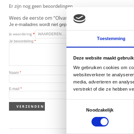
Er zijn nog geen beoordelingen.
Wees de eerste om “Olvarit Stoofpot met worteltjes, r
Je e-mailadres wordt niet gepubliceerd.
Vereiste velden zijn g
Je waardering
*
Toestemming
Je beoordeling
*
Deze website maakt gebruik
We gebruiken cookies om cont
Naam
*
websiteverkeer te analyseren
media, adverteren en analys
verstrekt of die ze hebben v
E-mail
*
Toestemmingsselectie
Noodzakelijk