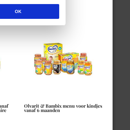
OK
anaf
Olvarit & Bambix menu voor kindjes
ire
vanaf 6 maanden