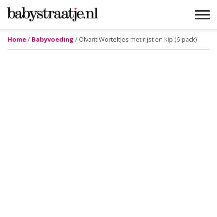
Home
/
Babyvoeding
/ Olvarit Worteltjes met rijst en kip (6-pack)
MAMABLOGS
MAMAVLOGS
ZWANGER
BABY
LIFESTYLE
MUSTHAVES
CELEBS
ADVIES
WEBSHOPS
GRATIS
WIN
KORTINGEN