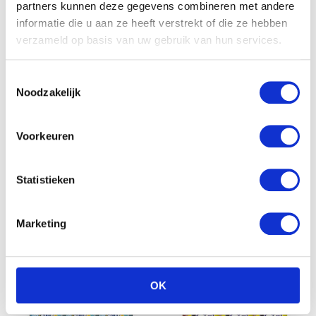
partners kunnen deze gegevens combineren met andere
informatie die u aan ze heeft verstrekt of die ze hebben
verzameld op basis van uw gebruik van hun services.
Toestemmingsselectie
Noodzakelijk
Bambix Mijn Eerste Papje
Voorkeuren
Rijstebloem Naturel 2
stuks
€
3.58
Olvarit Menu voor kindjes
Statistieken
vanaf 15 maanden met de
top 8 populaire smaken
Marketing
OK