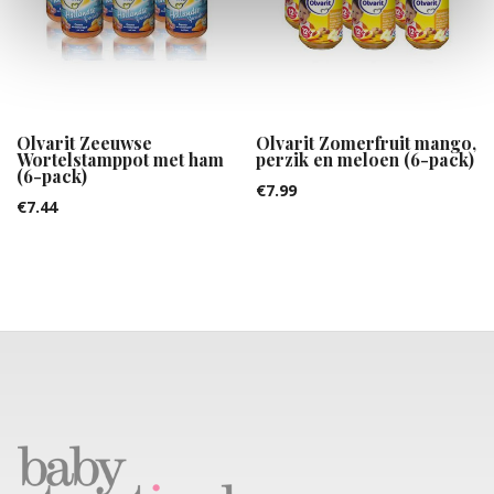
Olvarit Zeeuwse
Olvarit Zomerfruit mango,
Wortelstamppot met ham
perzik en meloen (6-pack)
(6-pack)
€
7.99
€
7.44