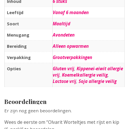
6 stuks
Inhoud
Vanaf 6 maanden
Leeftijd
Maaltijd
Soort
Avondeten
Menugang
Alleen opwarmen
Bereiding
Grootverpakkingen
Verpakking
Gluten vrij
,
Kippenei-eiwit allergie
Opties
vrij
,
Koemelkallergie veilig
,
Lactose vrij
,
Soja allergie veilig
Beoordelingen
Er zijn nog geen beoordelingen.
Wees de eerste om “Olvarit Worteltjes met rijst en kip