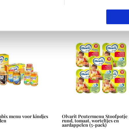
mbix menu voor kindjes
Olvarit Peutermenu Stoofpotje
den
rund, tomaat, worteltjes en
aardappelen (5-pack)