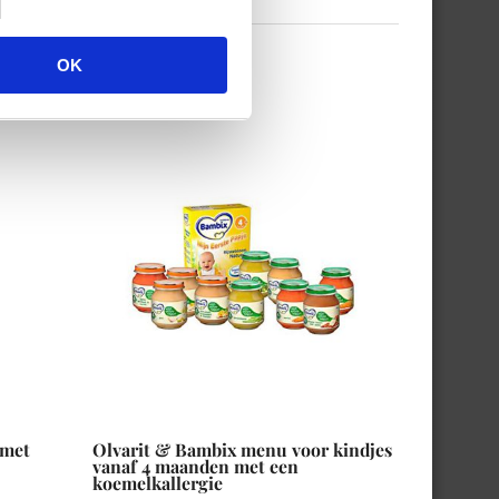
OK
 met
Olvarit & Bambix menu voor kindjes
vanaf 4 maanden met een
koemelkallergie