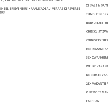
Z8 SALE & OUT
INEEL BRIEVENBUS KRAAMCADEAU: VERRAS KERSVERSE
ERS
TUMBLE ‘N DRY
BABYUITZET, HE
CHECKLIST Z
ZORGVERZEKE
HET KRAAMPA
36X ZWANGER
WELKE VAKANT
DE EERSTE VAK
23X VAKANTIE
ONTMOET MA
FASHION