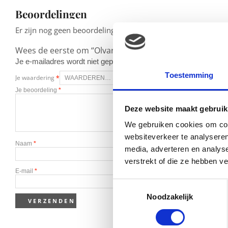
Beoordelingen
Er zijn nog geen beoordelingen.
Wees de eerste om “Olvarit Zeeuwse Wortelstamppot m
Je e-mailadres wordt niet gepubliceerd.
Vereiste velden zijn g
Toestemming
Je waardering
*
Je beoordeling
*
Deze website maakt gebruik
We gebruiken cookies om cont
websiteverkeer te analyseren
Naam
*
media, adverteren en analys
verstrekt of die ze hebben v
E-mail
*
Toestemmingsselectie
Noodzakelijk