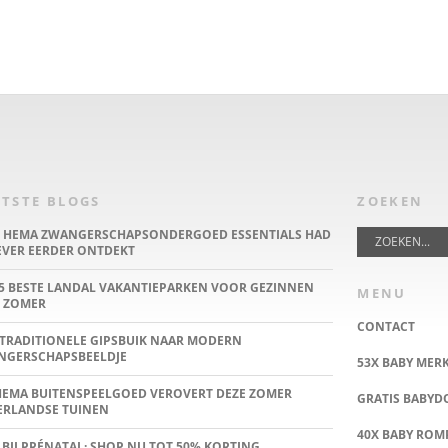
TSTE BLOGS
ZOEKEN
E HEMA ZWANGERSCHAPSONDERGOED ESSENTIALS HAD
IEVER EERDER ONTDEKT
5 BESTE LANDAL VAKANTIEPARKEN VOOR GEZINNEN
MENU
 ZOMER
CONTACT
TRADITIONELE GIPSBUIK NAAR MODERN
NGERSCHAPSBEELDJE
53X BABY MER
HEMA BUITENSPEELGOED VEROVERT DEZE ZOMER
GRATIS BABY
ERLANDSE TUINEN
40X BABY ROMP
 BIJ PRÉNATAL: SHOP NU TOT 50% KORTING