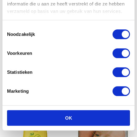
informatie die u aan ze heeft verstrekt of die ze hebben
verzameld op basis van uw gebruik van hun services.
Toestemmingsselectie
Noodzakelijk
Pampers Babydoekjes
Geurloos Navul
Voorkeuren
€
7.95
Pampers Active Fit Maxi
4+ 24st
€
11.66
Statistieken
Marketing
OK