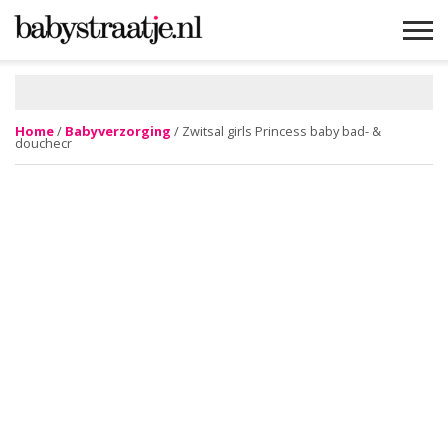
MAMABLOGS
MAMAVLOGS
ZWANGER
BABY
LIFESTYLE
MUSTHAVES
CELEBS
ADVIES
WEBSHOPS
GRATIS
WIN
KORTINGEN
Home
/
Babyverzorging
/ Zwitsal girls Princess baby bad- &
douchecr