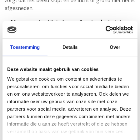
zorgt dat het beeld klopt en de lucht of grond niet nét is
afgesneden.
3. Voor portretfoto’s creëer je de juiste
verhouding door de ogen op 2/3 van het
beeld te zetten
Toestemming
Details
Over
Wil je meerdere kinderen op de foto hebben? Dan zoek
je het gemiddelde op. Afsnijden zijn bij deze ook weer
uit den boze. Bijvoorbeeld delen van het gezicht of het
Deze website maakt gebruik van cookies
haar. Bij close-ups kan dit uiteraard wel.
We gebruiken cookies om content en advertenties te
Wil je meer belangrijke basics voor foto’s van je kids?
personaliseren, om functies voor social media te bieden
en om ons websiteverkeer te analyseren. Ook delen we
Lees dan het blog over
hoe je perfecte lichtinval
informatie over uw gebruik van onze site met onze
creëert
.
partners voor social media, adverteren en analyse. Deze
Creatief aan de slag met 20% korting
partners kunnen deze gegevens combineren met andere
informatie die u aan ze heeft verstrekt of die ze hebben
Is het jou met deze tips gelukt om super printwaardige
verzameld op basis van uw gebruik van hun services.
foto’s van je uk te maken? Laat het iedereen zien!
Laat