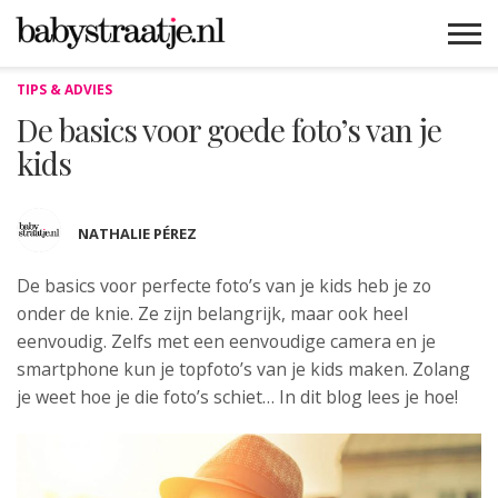
TIPS & ADVIES
MAMABLOGS
MAMAVLOGS
ZWANGER
BABY
LIFESTYLE
MUSTHAVES
CELEBS
ADVIES
WEBSHOPS
GRATIS
WIN
KORTINGEN
De basics voor goede foto’s van je
kids
NATHALIE PÉREZ
De basics voor perfecte foto’s van je kids
heb je zo
onder de knie. Ze zijn belangrijk, maar ook heel
eenvoudig. Zelfs met een eenvoudige camera en je
smartphone kun je topfoto’s van je kids maken. Zolang
je weet hoe je die foto’s schiet… In dit blog lees je hoe!