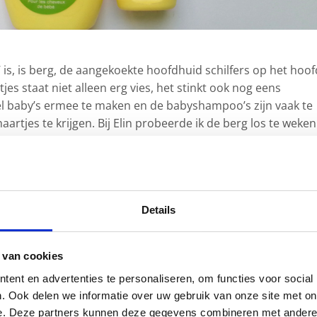
 is, is berg, de aangekoekte hoofdhuid schilfers op het hoof
tjes staat niet alleen erg vies, het stinkt ook nog eens
eel baby’s ermee te maken en de babyshampoo’s zijn vaak te
artjes te krijgen. Bij Elin probeerde ik de berg los te weken
tig met een speelkaart van haar hoofdhuid te schrapen. Me
t gevolg. De babyhaartjes van Aron behandel ik met
eciaal voor babyhaartjes. Dat gaat redelijk, ik kam de ber
ok wel, want over een paar weken komt de kapster en dan vin
Details
it de babyhaartjes verdwenen is!
 van cookies
ent en advertenties te personaliseren, om functies voor social
. Ook delen we informatie over uw gebruik van onze site met on
e. Deze partners kunnen deze gegevens combineren met andere i