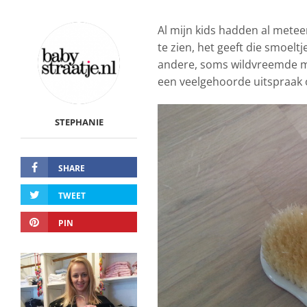
Al mijn kids hadden al mete
te zien, het geeft die smoelt
andere, soms wildvreemde men
een veelgehoorde uitspraak 
STEPHANIE
SHARE
TWEET
PIN