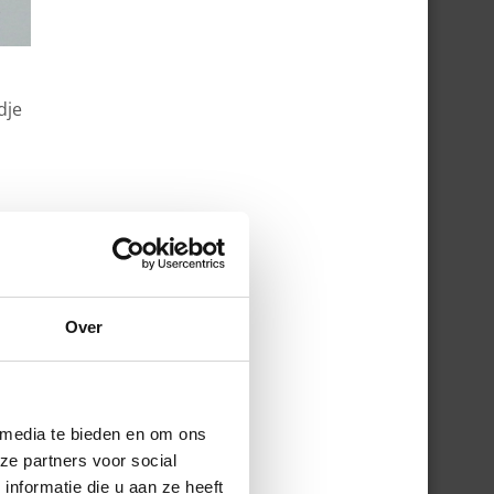
dje
t
g nu
d ik
Over
 media te bieden en om ons
ze partners voor social
nformatie die u aan ze heeft