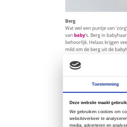
Berg
Wat wel een puntje van ‘zorg’
van
baby
‘s. Berg in babyhaar
behoorlijk. Helaas krijgen v
mild om de berg uit de babyha
met olie en het dan voorzich
veel gebrul en viezigheid to
babyshampoo en een lotion sp
zo uit zijn haar. Dat moet o
Toestemming
het wel zo fris als de berg u
Deze website maakt gebruik
We gebruiken cookies om cont
websiteverkeer te analyseren
media, adverteren en analys