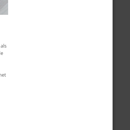
 als
de
met