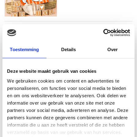
WAT MOET JE ETEN TIJDENS
DE ZWANGERSCHAP? WELKE
VOEDINGSSTOFFEN MAG JE
NIET MISSEN?
Toestemming
Details
Over
Deze website maakt gebruik van cookies
We gebruiken cookies om content en advertenties te
personaliseren, om functies voor social media te bieden
STARTEN MET SPORTEN NA JE
en om ons websiteverkeer te analyseren. Ook delen we
ZWANGERSCHAP. EEN AANTAL
CONCRETE TIPS HOE JE DIT
informatie over uw gebruik van onze site met onze
HET BESTE AANPAKT
partners voor social media, adverteren en analyse. Deze
partners kunnen deze gegevens combineren met andere
informatie die u aan ze heeft verstrekt of die ze hebben
verzameld op basis van uw gebruik van hun services.