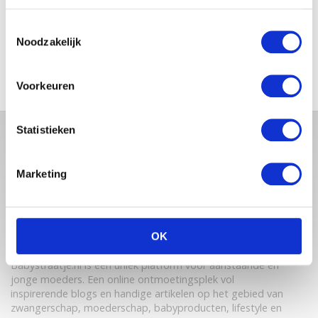
IN SHAPE NA DE BEVALLING?
LEES HOE JE KUNT AFVALLEN
ZÓNDER ALLERLEI ZWARE
Toestemmingsselectie
SPORTOEFENINGEN
Noodzakelijk
Voorkeuren
Statistieken
Marketing
OK
Babystraatje.nl is een uniek platform voor aanstaande en
jonge moeders. Een online ontmoetingsplek vol
inspirerende blogs en handige artikelen op het gebied van
zwangerschap, moederschap, babyproducten, lifestyle en