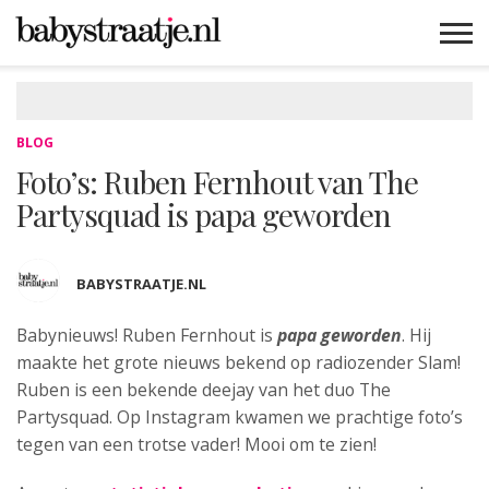
MAMABLOGS
MAMAVLOGS
ZWANGER
BABY
LIFESTYLE
MUSTHAVES
CELEBS
ADVIES
WEBSHOPS
GRATIS
WIN
KORTINGEN
BLOG
Foto’s: Ruben Fernhout van The
Partysquad is papa geworden
BABYSTRAATJE.NL
Babynieuws! Ruben Fernhout is
papa geworden
. Hij
maakte het grote nieuws bekend op radiozender Slam!
Ruben is een bekende deejay van het duo The
Partysquad.
Op Instagram kwamen we prachtige foto’s
tegen van een trotse vader! Mooi om te zien!