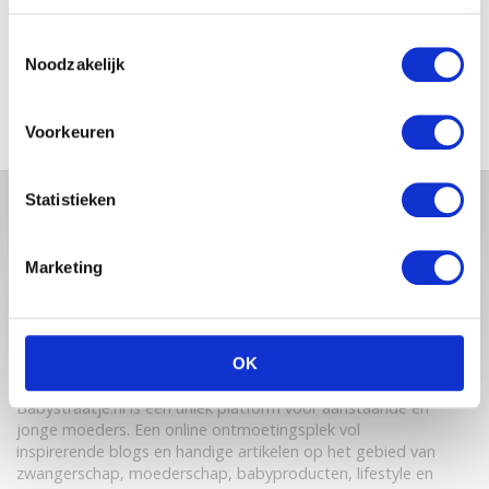
IN SHAPE NA DE BEVALLING?
LEES HOE JE KUNT AFVALLEN
ZÓNDER ALLERLEI ZWARE
Toestemmingsselectie
SPORTOEFENINGEN
Noodzakelijk
Voorkeuren
Statistieken
Marketing
OK
Babystraatje.nl is een uniek platform voor aanstaande en
jonge moeders. Een online ontmoetingsplek vol
inspirerende blogs en handige artikelen op het gebied van
zwangerschap, moederschap, babyproducten, lifestyle en