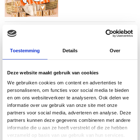
WAT MOET JE ETEN TIJDENS
DE ZWANGERSCHAP? WELKE
VOEDINGSSTOFFEN MAG JE
NIET MISSEN?
Toestemming
Details
Over
Deze website maakt gebruik van cookies
We gebruiken cookies om content en advertenties te
personaliseren, om functies voor social media te bieden
STARTEN MET SPORTEN NA JE
en om ons websiteverkeer te analyseren. Ook delen we
ZWANGERSCHAP. EEN AANTAL
CONCRETE TIPS HOE JE DIT
informatie over uw gebruik van onze site met onze
HET BESTE AANPAKT
partners voor social media, adverteren en analyse. Deze
partners kunnen deze gegevens combineren met andere
informatie die u aan ze heeft verstrekt of die ze hebben
verzameld op basis van uw gebruik van hun services.