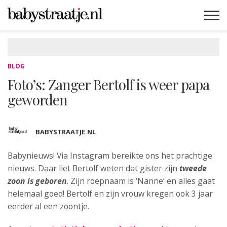
MAMABLOGS
MAMAVLOGS
ZWANGER
BABY
LIFESTYLE
MUSTHAVES
CELEBS
ADVIES
WEBSHOPS
GRATIS
WIN
KORTINGEN
BLOG
Foto’s: Zanger Bertolf is weer papa
geworden
BABYSTRAATJE.NL
Babynieuws! Via Instagram bereikte ons het prachtige
nieuws. Daar liet Bertolf weten dat gister zijn
tweede
zoon is geboren
. Zijn roepnaam is
‘Nanne’ en alles gaat
helemaal goed! Bertolf en zijn vrouw kregen ook 3 jaar
eerder al een zoontje.