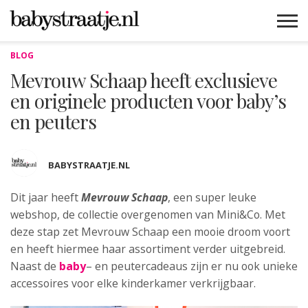
BLOG
MAMABLOGS
MAMAVLOGS
ZWANGER
BABY
LIFESTYLE
MUSTHAVES
CELEBS
ADVIES
WEBSHOPS
GRATIS
WIN
KORTINGEN
Mevrouw Schaap heeft exclusieve
en originele producten voor baby’s
en peuters
BABYSTRAATJE.NL
Dit jaar heeft
Mevrouw Schaap
, een super leuke
webshop, de collectie overgenomen van Mini&Co. Met
deze stap zet Mevrouw Schaap een mooie droom voort
en heeft hiermee haar assortiment verder uitgebreid.
Naast de
baby
– en peutercadeaus zijn er nu ook unieke
accessoires voor elke kinderkamer verkrijgbaar.