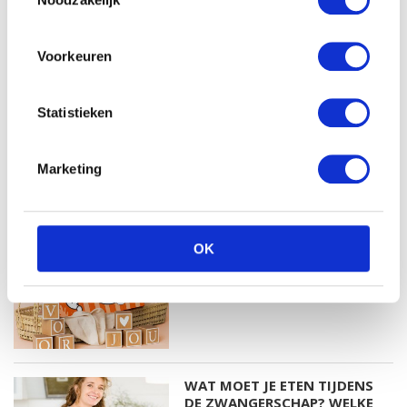
ZWANGERSCHAPSBEELDJE
Voorkeuren
MEER BLOG
Statistieken
EINDE VERLOF? 8 TIPS DIE JE
HELPEN ALS JE WEER GAAT
WERKEN NA JE
Marketing
ZWANGERSCHAPSVERLOF
OK
HET GRATIS BLIJE DOOS
CADEAUPAKKET!
WAT MOET JE ETEN TIJDENS
DE ZWANGERSCHAP? WELKE