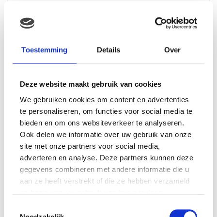
Toestemming
Details
Over
Lippenstiftenluiers.nl - Door: Dineke
Deze website maakt gebruik van cookies
We gebruiken cookies om content en advertenties
NIEUWSTE BLOGS
te personaliseren, om functies voor social media te
bieden en om ons websiteverkeer te analyseren.
Ook delen we informatie over uw gebruik van onze
DEZE HEMA ZWANGERSCHAPSONDERGOED
ESSENTIALS HAD JE LIEVER EERDER ONTDEKT
site met onze partners voor social media,
adverteren en analyse. Deze partners kunnen deze
gegevens combineren met andere informatie die u
TOP 5 BESTE LANDAL VAKANTIEPARKEN VOOR
aan ze heeft verstrekt of die ze hebben verzameld
GEZINNEN DEZE ZOMER
op basis van uw gebruik van hun services.
Toestemmingsselectie
VAN TRADITIONELE GIPSBUIK NAAR MODERN
Noodzakelijk