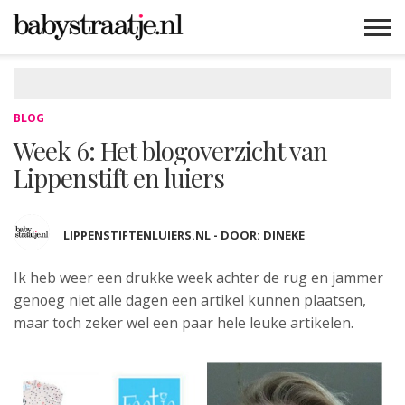
MAMABLOGS
MAMAVLOGS
ZWANGER
BABY
LIFESTYLE
MUSTHAVES
CELEBS
ADVIES
WEBSHOPS
GRATIS
WIN
KORTINGEN
BLOG
Week 6: Het blogoverzicht van
Lippenstift en luiers
LIPPENSTIFTENLUIERS.NL - DOOR: DINEKE
Ik heb weer een drukke week achter de rug en jammer
genoeg niet alle dagen een artikel kunnen plaatsen,
maar toch zeker wel een paar hele leuke artikelen.