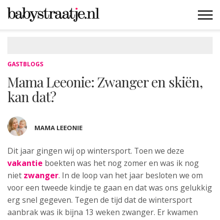
MAMABLOGS
MAMAVLOGS
ZWANGER
BABY
LIFESTYLE
MUSTHAVES
CELEBS
ADVIES
WEBSHOPS
GRATIS
WIN
KORTINGEN
GASTBLOGS
Mama Leeonie: Zwanger en skiën,
kan dat?
MAMA LEEONIE
Dit jaar gingen wij op wintersport. Toen we deze
vakantie
boekten
was het nog zomer en was ik nog
niet
zwanger
. In de loop van het jaar besloten we om
voor een tweede kindje te gaan en dat was ons gelukkig
erg snel gegeven. Tegen de tijd dat de wintersport
aanbrak was ik bijna 13 weken zwanger. Er kwamen