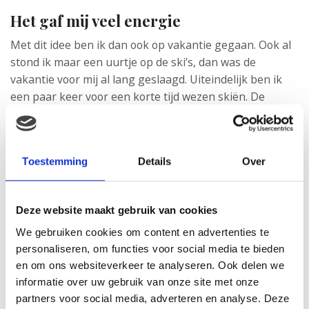
Het gaf mij veel energie
Met dit idee ben ik dan ook op vakantie gegaan. Ook al
stond ik maar een uurtje op de ski’s, dan was de
vakantie voor mij al lang geslaagd. Uiteindelijk ben ik
een paar keer voor een korte tijd wezen skiën. De
buitenlucht, de gezelligheid en het winterzonnetje gaf
mij veel energie. Toch was een korte tijd skiën voor mij
voldoende omdat het door de zwangerschapskwaaltjes
Toestemming
Details
Over
anders te zwaar zou zijn. Ik merkte zeker dat ik minder
energie in mijn benen had dan anders en misselijkheid
en de piste zijn geen ideale combinatie! Dus op het
Deze website maakt gebruik van cookies
moment dat het niet ging, stopte ik er lekker mee.
We gebruiken cookies om content en advertenties te
personaliseren, om functies voor social media te bieden
en om ons websiteverkeer te analyseren. Ook delen we
informatie over uw gebruik van onze site met onze
partners voor social media, adverteren en analyse. Deze