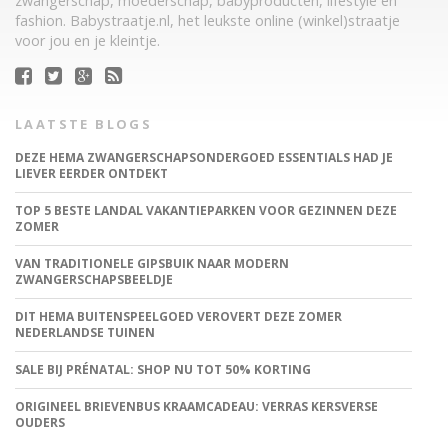
zwangerschap, moederschap, babyproducten, lifestyle en
fashion. Babystraatje.nl, het leukste online (winkel)straatje
voor jou en je kleintje.
LAATSTE BLOGS
DEZE HEMA ZWANGERSCHAPSONDERGOED ESSENTIALS HAD JE
LIEVER EERDER ONTDEKT
TOP 5 BESTE LANDAL VAKANTIEPARKEN VOOR GEZINNEN DEZE
ZOMER
VAN TRADITIONELE GIPSBUIK NAAR MODERN
ZWANGERSCHAPSBEELDJE
DIT HEMA BUITENSPEELGOED VEROVERT DEZE ZOMER
NEDERLANDSE TUINEN
SALE BIJ PRÉNATAL: SHOP NU TOT 50% KORTING
ORIGINEEL BRIEVENBUS KRAAMCADEAU: VERRAS KERSVERSE
OUDERS