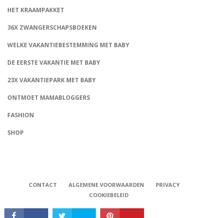
HET KRAAMPAKKET
36X ZWANGERSCHAPSBOEKEN
WELKE VAKANTIEBESTEMMING MET BABY
DE EERSTE VAKANTIE MET BABY
23X VAKANTIEPARK MET BABY
ONTMOET MAMABLOGGERS
FASHION
CONNECT
SHOP
CONTACT
ALGEMENE VOORWAARDEN
PRIVACY
COOKIEBELEID
Babystraatje.nl, Copyright © 2019