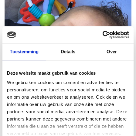
Toestemming
Details
Over
Deze website maakt gebruik van cookies
We gebruiken cookies om content en advertenties te
personaliseren, om functies voor social media te bieden
en om ons websiteverkeer te analyseren. Ook delen we
informatie over uw gebruik van onze site met onze
partners voor social media, adverteren en analyse. Deze
partners kunnen deze gegevens combineren met andere
Lekker even ontspannen…
informatie die u aan ze heeft verstrekt of die ze hebben
Maar, laat ik mijn eerste blog vooral niet alleen gaan
verzameld op basis van uw gebruik van hun services.