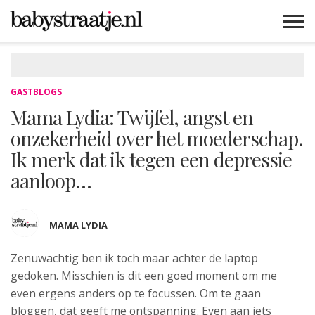
MAMABLOGS
MAMAVLOGS
ZWANGER
BABY
LIFESTYLE
MUSTHAVES
CELEBS
ADVIES
WEBSHOPS
GRATIS
WIN
KORTINGEN
GASTBLOGS
Mama Lydia: Twijfel, angst en
onzekerheid over het moederschap.
Ik merk dat ik tegen een depressie
aanloop…
MAMA LYDIA
Zenuwachtig ben ik toch maar achter de laptop
gedoken. Misschien is dit een goed moment om me
even ergens anders op te focussen. Om te gaan
bloggen, dat geeft me ontspanning. Even aan iets