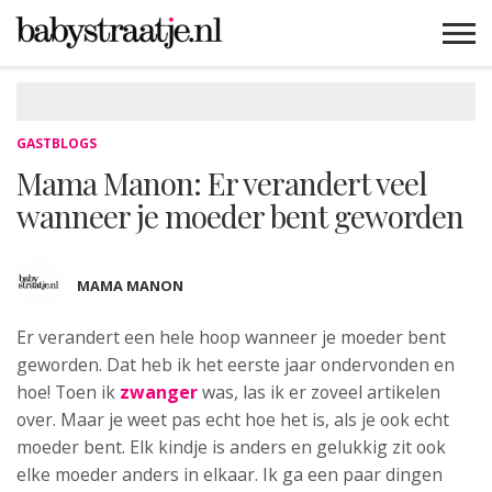
MAMABLOGS
MAMAVLOGS
ZWANGER
BABY
LIFESTYLE
MUSTHAVES
CELEBS
ADVIES
WEBSHOPS
GRATIS
WIN
KORTINGEN
GASTBLOGS
Mama Manon: Er verandert veel
wanneer je moeder bent geworden
MAMA MANON
Er verandert een hele hoop wanneer je moeder
bent
geworden. Dat heb ik het eerste jaar ondervonden en
hoe! Toen ik
zwanger
was, las ik er zoveel artikelen
over. Maar je weet pas echt hoe het is, als je ook echt
moeder bent. Elk kindje is anders en gelukkig zit ook
elke moeder anders in elkaar. Ik ga een paar dingen