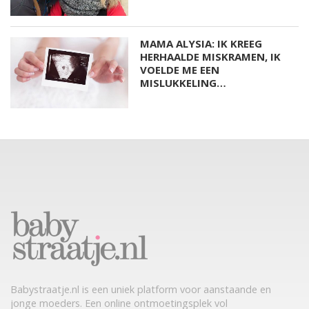
MAMA ALYSIA: IK KREEG
HERHAALDE MISKRAMEN, IK
VOELDE ME EEN
MISLUKKELING…
Babystraatje.nl is een uniek platform voor aanstaande en
jonge moeders. Een online ontmoetingsplek vol