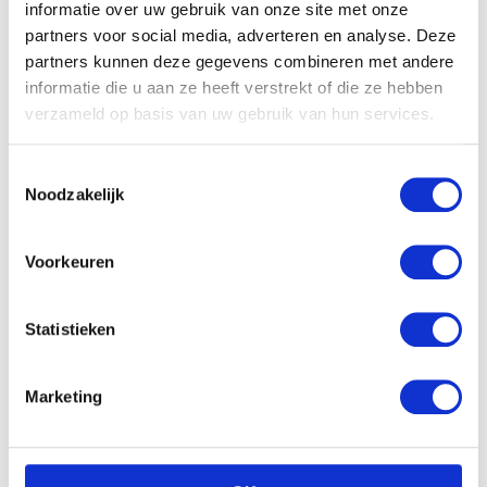
informatie over uw gebruik van onze site met onze
partners voor social media, adverteren en analyse. Deze
partners kunnen deze gegevens combineren met andere
informatie die u aan ze heeft verstrekt of die ze hebben
verzameld op basis van uw gebruik van hun services.
Toestemmingsselectie
Noodzakelijk
Olvarit XXL Menu voor
kindjes vanaf 15 maanden
Voorkeuren
Olvarit Zomerfruit mango,
€
39.36
perzik en meloen (6-pack)
€
7.99
Statistieken
Marketing