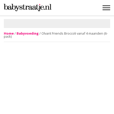
MAMABLOGS
MAMAVLOGS
ZWANGER
BABY
LIFESTYLE
MUSTHAVES
CELEBS
ADVIES
WEBSHOPS
GRATIS
WIN
KORTINGEN
Home
/
Babyvoeding
/ Olvarit Friends Broccoli vanaf 4 maanden (6-
pack)