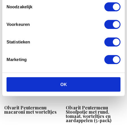
Toestemmingsselectie
Noodzakelijk
Olvarit Menu voor kindjes
Olvarit Mijn Eerste Hapjes
vanaf 6 maanden met de
worteltjes met aardappel
top 10 populaire smaken
Voorkeuren
Statistieken
Marketing
OK
Olvarit Peutermenu
Olvarit Peutermenu
macaroni met worteltjes
Stoofpotje met rund,
tomaat, worteltjes en
aardappelen (5-pack)