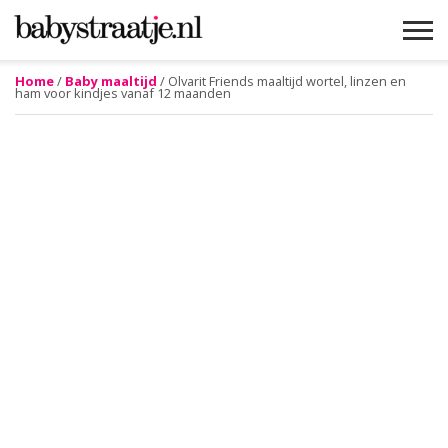
Home
/
Baby maaltijd
/ Olvarit Friends maaltijd wortel, linzen en
ham voor kindjes vanaf 12 maanden
MAMABLOGS
MAMAVLOGS
ZWANGER
BABY
LIFESTYLE
MUSTHAVES
CELEBS
ADVIES
WEBSHOPS
GRATIS
WIN
KORTINGEN