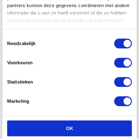
partners kunnen deze gegevens combineren met andere
Gerelateerde producten
informatie die u aan ze heeft verstrekt of die ze hebben
verzameld op basis van uw gebruik van hun services.
Toestemmingsselectie
Noodzakelijk
Voorkeuren
Bambix Mijn Eerste Papje
Rijstebloem Naturel 2
Statistieken
stuks
€
3.58
Olvarit Mijn Eerst Hapjes
wortel, bloemkool en rijst
Marketing
OK