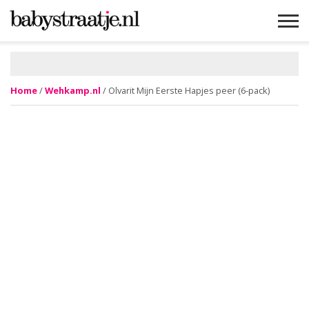
MAMABLOGS
MAMAVLOGS
ZWANGER
BABY
LIFESTYLE
MUSTHAVES
CELEBS
ADVIES
WEBSHOPS
GRATIS
WIN
KORTINGEN
Home
/
Wehkamp.nl
/ Olvarit Mijn Eerste Hapjes peer (6-pack)