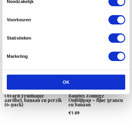
Noodzakelijk
€
6.99
€
1.99
Voorkeuren
Statistieken
Marketing
OK
Olvarit Fruithapje
Bambix Zonnige
aardbei, banaan en perzik
Ontbijtpap – fijne granen
(6-pack)
en banaan
€
1.69