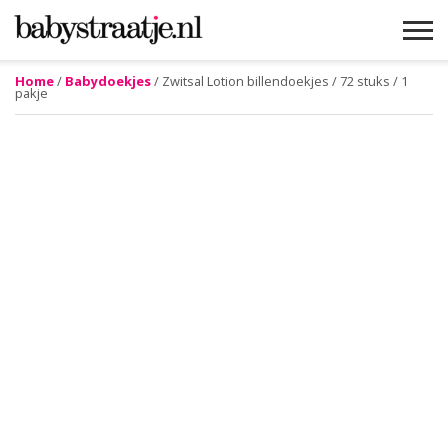
Home
/
Babydoekjes
/ Zwitsal Lotion billendoekjes / 72 stuks / 1
pakje
MAMABLOGS
MAMAVLOGS
ZWANGER
BABY
LIFESTYLE
MUSTHAVES
CELEBS
ADVIES
WEBSHOPS
GRATIS
WIN
KORTINGEN