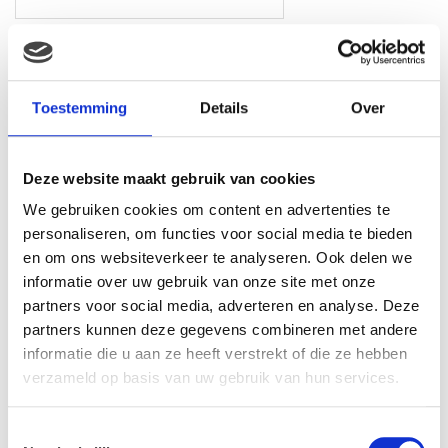
Toestemming
Details
Over
Gerelateerde producten
Deze website maakt gebruik van cookies
We gebruiken cookies om content en advertenties te
personaliseren, om functies voor social media te bieden
en om ons websiteverkeer te analyseren. Ook delen we
informatie over uw gebruik van onze site met onze
partners voor social media, adverteren en analyse. Deze
partners kunnen deze gegevens combineren met andere
informatie die u aan ze heeft verstrekt of die ze hebben
verzameld op basis van uw gebruik van hun services.
Olvarit Fruitmoes blauwe
Bambix Zonnige
Toestemmingsselectie
bes en appel (6-pack)
Ontbijtpap – licht volkoren