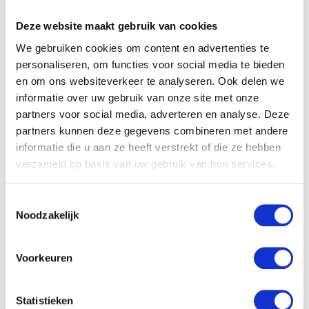
HET GRATIS BLIJE DOOS
CADEAUPAKKET!
Deze website maakt gebruik van cookies
We gebruiken cookies om content en advertenties te
personaliseren, om functies voor social media te bieden
en om ons websiteverkeer te analyseren. Ook delen we
informatie over uw gebruik van onze site met onze
WAT MOET JE ETEN TIJDENS
partners voor social media, adverteren en analyse. Deze
DE ZWANGERSCHAP? WELKE
VOEDINGSSTOFFEN MAG JE
partners kunnen deze gegevens combineren met andere
NIET MISSEN?
informatie die u aan ze heeft verstrekt of die ze hebben
verzameld op basis van uw gebruik van hun services.
Toestemmingsselectie
Noodzakelijk
STARTEN MET SPORTEN NA JE
ZWANGERSCHAP. EEN AANTAL
Voorkeuren
CONCRETE TIPS HOE JE DIT
HET BESTE AANPAKT
Statistieken