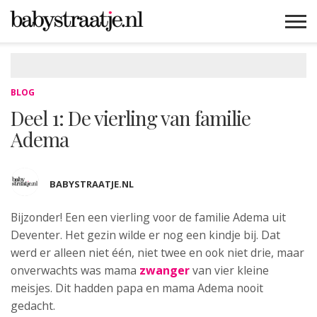
MAMABLOGS
MAMAVLOGS
ZWANGER
BABY
LIFESTYLE
MUSTHAVES
CELEBS
ADVIES
WEBSHOPS
GRATIS
WIN
KORTINGEN
BLOG
Deel 1: De vierling van familie
Adema
BABYSTRAATJE.NL
Bijzonder! Een een vierling voor de familie Adema
uit
Deventer. Het gezin wilde er nog een kindje bij. Dat
werd er alleen niet één, niet twee en ook niet drie, maar
onverwachts was mama
zwanger
van vier kleine
meisjes. Dit hadden papa en mama Adema nooit
gedacht.