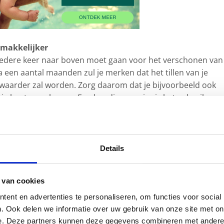
 makkelijker
e iedere keer naar boven moet gaan voor het verschonen van
een aantal maanden zul je merken dat het tillen van je
waarder zal worden. Zorg daarom dat je bijvoorbeeld ook
ntje kunt verschonen. Een handige manier is het gebruik van
dat je zowel boven als beneden een kleine luiervoorraad hebt
Details
r kan soms voor een flinke smeerboel zorgen. Gebruik daa
Na het uitdoen van de luier, kun je deze gelijk in het luierz
 van cookies
g zijn als je bijvoorbeeld ergens op visite bent.
ent en advertenties te personaliseren, om functies voor social
. Ook delen we informatie over uw gebruik van onze site met on
e. Deze partners kunnen deze gegevens combineren met andere i