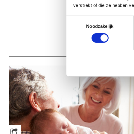
verstrekt of die ze hebben v
Toestemmingsselectie
Babystraatje.nl
Noodzakelijk
Klik hier en lees meer blog