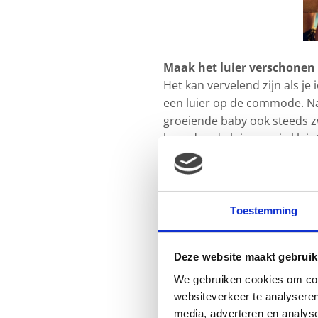
Maak het luier verschonen
Het kan vervelend zijn als j
een luier op de commode. Na 
groeiende baby ook steeds z
beneden de luier van je klei
luiermatje. Zorg natuurlijk 
liggen.
Wegwerp luierzakjes
Toestemming
Het verschonen van een luie
handige wegwerp luierzakjes. 
Deze website maakt gebruik
stoppen. Dit kan vooral handi
We gebruiken cookies om cont
websiteverkeer te analyseren
media, adverteren en analys