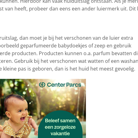
kunnen. Hierdoor kan vaak huiduitslag ontstaan. Als je mer
last van heeft, probeer dan eens een ander luiermerk uit. Dit
eruitslag, dan moet je bij het verschonen van de luier extra
jvoorbeeld geparfumeerde babydoekjes of zeep en gebruik
erde producten. Producten kunnen o.a. parfum bevatten di
riteren. Gebruik bij het verschonen wat watten of een washa
 kleine pas is geboren, dan is het huid het meest gevoelig.