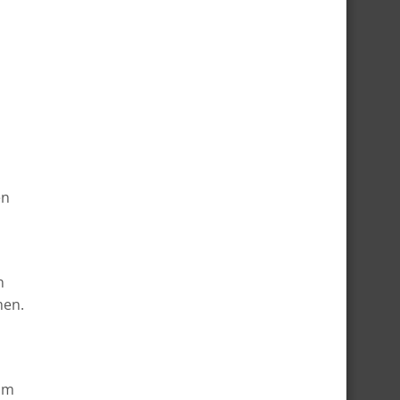
en
n
men.
 om