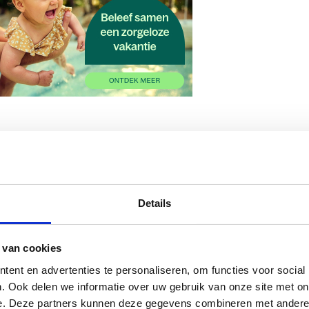
MEER BLOG
EINDE VERLOF? 8 TIPS DIE JE HE
Details
NA JE ZWANGERSCHAPSVERLOF
NATHALIE PÉREZ
21 AUGUSTUS 2016
 van cookies
ent en advertenties te personaliseren, om functies voor social
. Ook delen we informatie over uw gebruik van onze site met on
e. Deze partners kunnen deze gegevens combineren met andere i