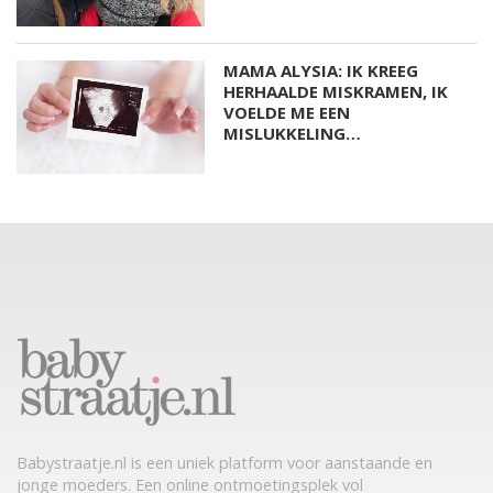
MAMA ALYSIA: IK KREEG
HERHAALDE MISKRAMEN, IK
VOELDE ME EEN
MISLUKKELING…
Babystraatje.nl is een uniek platform voor aanstaande en
jonge moeders. Een online ontmoetingsplek vol