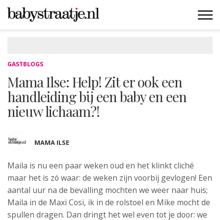
MAMABLOGS
MAMAVLOGS
ZWANGER
BABY
LIFESTYLE
MUSTHAVES
CELEBS
ADVIES
WEBSHOPS
GRATIS
WIN
KORTINGEN
GASTBLOGS
Mama Ilse: Help! Zit er ook een
handleiding bij een baby en een
nieuw lichaam?!
MAMA ILSE
Maila is nu een paar weken oud
en het klinkt cliché
maar het is zó waar: de weken zijn voorbij gevlogen! Een
aantal uur na de bevalling mochten we weer naar huis;
Maila in de Maxi Cosi, ik in de rolstoel en Mike mocht de
spullen dragen. Dan dringt het wel even tot je door: we