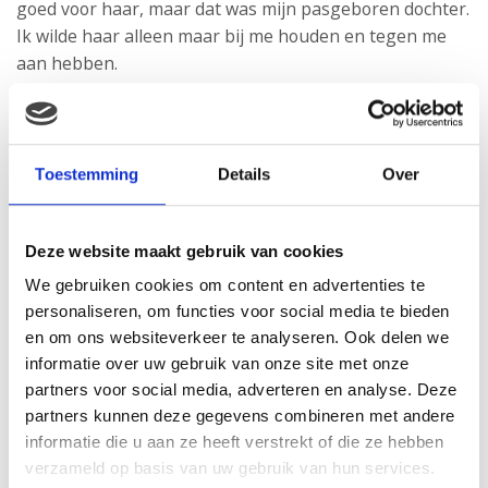
goed voor haar, maar dat was mijn pasgeboren dochter.
Ik wilde haar alleen maar bij me houden en tegen me
aan hebben.
Het voelde niet alsof ik net bevallen was
Voor haar voeding mocht ze er even uit en wat was dat
Toestemming
Details
Over
fijn om haar vast te houden. We moesten elkaar nog
leren kennen. Het fijne, van haar vast houden, werd al
snel vervangen door de gedachten dat ze weer zo snel
Deze website maakt gebruik van cookies
mogelijk onder de lamp moest. We hadden maximaal 30
minuten voor de voeding en om even knuffelen. Dan
We gebruiken cookies om content en advertenties te
personaliseren, om functies voor social media te bieden
moest ze weer onder de lamp. Wij kende haar nog niet
en om ons websiteverkeer te analyseren. Ook delen we
en hierdoor voelde het alsof ze er alleen voor stond.
informatie over uw gebruik van onze site met onze
Elke keer als ik naar haar keek, begon ik weer met
partners voor social media, adverteren en analyse. Deze
huilen. Ik vond het zo erg voor haar.
partners kunnen deze gegevens combineren met andere
informatie die u aan ze heeft verstrekt of die ze hebben
Ik was net bevallen? Daar merkte ik niets van. Ik had
verzameld op basis van uw gebruik van hun services.
geen tijd om aan mijzelf te denken. Gelukkig had ik