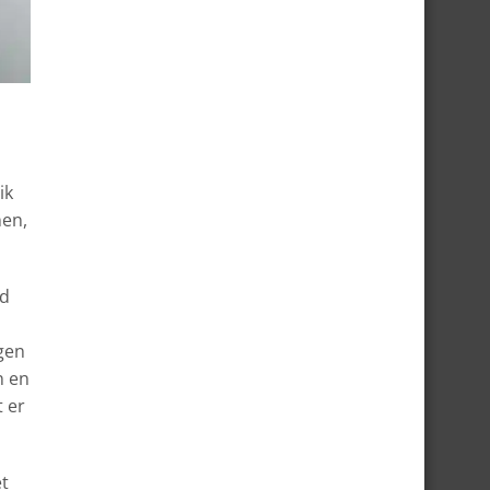
ik
nen,
nd
ggen
n en
t er
et