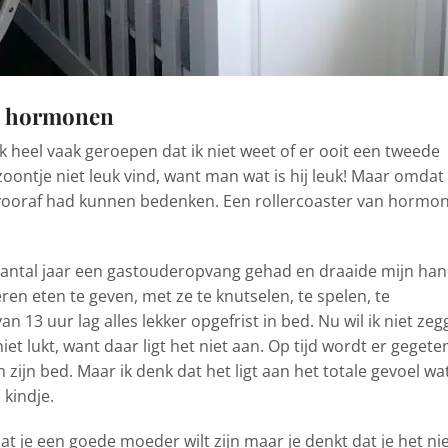
an hormonen
heel vaak geroepen dat ik niet weet of er ooit een tweede
 zoontje niet leuk vind, want man wat is hij leuk! Maar omdat 
t vooraf had kunnen bedenken. Een rollercoaster van hormo
n aantal jaar een gastouderopvang gehad en draaide mijn ha
eren eten te geven, met ze te knutselen, te spelen, te
n 13 uur lag alles lekker opgefrist in bed. Nu wil ik niet ze
iet lukt, want daar ligt het niet aan. Op tijd wordt er gegete
in zijn bed. Maar ik denk dat het ligt aan het totale gevoel wa
 kindje.
t je een goede moeder wilt zijn maar je denkt dat je het ni