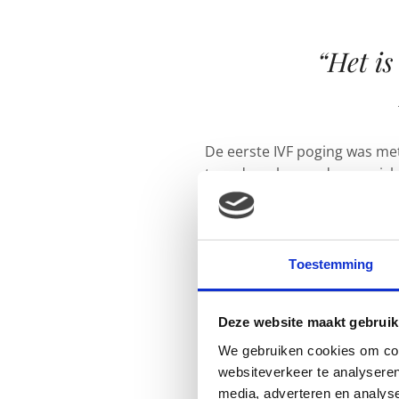
“Het is
De eerste IVF poging was met
tweede wel maanden op zich 
gaan beginnen voor het geval
lukt? Dan ben ik er eerlijk g
Toestemming
Deze website maakt gebruik
We gebruiken cookies om cont
websiteverkeer te analyseren
media, adverteren en analys