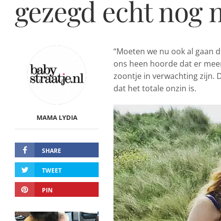
gezegd echt nog n
“Moeten we nu ook al gaan 
ons heen hoorde dat er meer
zoontje in verwachting zijn. 
dat het totale onzin is.
MAMA LYDIA
SHARE
TWEET
PIN