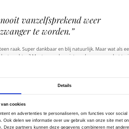
 nooit vanzelfsprekend weer
zwanger te worden.”
een raak. Super dankbaar en blij natuurlijk. Maar wat als e
laat wachten? Moeten we dan niet eerder weer aan het traj
 het wel lang kan duren? Maar wat als het weer in één keer
ezegd echt nog niet klaar voor…
Details
 van cookies
ent en advertenties te personaliseren, om functies voor social
. Ook delen we informatie over uw gebruik van onze site met on
e. Deze partners kunnen deze gegevens combineren met andere i