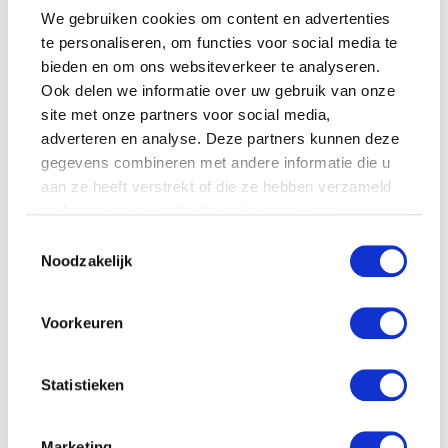
We gebruiken cookies om content en advertenties
te personaliseren, om functies voor social media te
bieden en om ons websiteverkeer te analyseren.
DIY VOOR BABYKAMER & KRAAMCADEAU
Ook delen we informatie over uw gebruik van onze
site met onze partners voor social media,
adverteren en analyse. Deze partners kunnen deze
gegevens combineren met andere informatie die u
aan ze heeft verstrekt of die ze hebben verzameld
op basis van uw gebruik van hun services.
Toestemmingsselectie
Noodzakelijk
Voorkeuren
Statistieken
Marketing