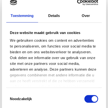
MAMA CARMEN: WAT NEEM IK MEE OP
VAKANTIE MET EEN BABY EN EEN PEUTER?
Toestemming
Details
Over
Deze website maakt gebruik van cookies
We gebruiken cookies om content en advertenties
te personaliseren, om functies voor social media te
bieden en om ons websiteverkeer te analyseren.
Ook delen we informatie over uw gebruik van onze
site met onze partners voor social media,
adverteren en analyse. Deze partners kunnen deze
gegevens combineren met andere informatie die u
aan ze heeft verstrekt of die ze hebben verzameld
MAMA LEEONIE: TOCH WEL SPANNEND OM
op basis van uw gebruik van hun services.
NAAR EEN BRUILOFT TE GAAN ALS JE 36
WEKEN ZWANGER BENT…
Toestemmingsselectie
Noodzakelijk